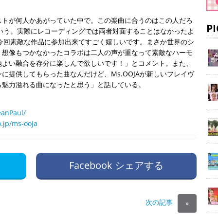
ストが何人かあがっていた中で。この楽曲に合うのはこの人だろ
P
たという。実際にレコーディングでは両者対面することはなかったよ
て「今回素敵な作品に参加出来てすごく嬉しいです。まさか世界のシ
！想像もつかなかったコラボは二人の声が重なって素敵なハーモ
地よい融合を存分に楽しんで欲しいです！」とコメント。また、
に提供してもらった曲なんだけど、Ms.OOJAが新しいフレイヴ
ら魅力溢れる曲になったと思う」と話している。
eanPaul/
.jp/ms-ooja
Facebook シェアする
次の記事
»