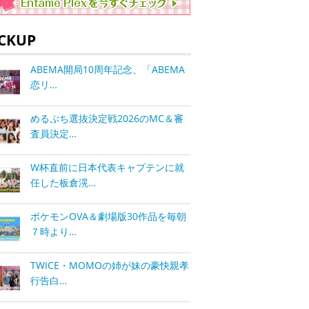
ICKUP
ABEMA開局10周年記念、「ABEMA
恋リ…
めるぷち選抜決定戦2026のMC＆審
査員決定…
W杯直前に日本代表キャプテンに就
任した板倉滉…
ポケモンOVA＆劇場版30作品を毎朝
７時より…
TWICE・MOMOの姉が妹の豪快親孝
行告白…