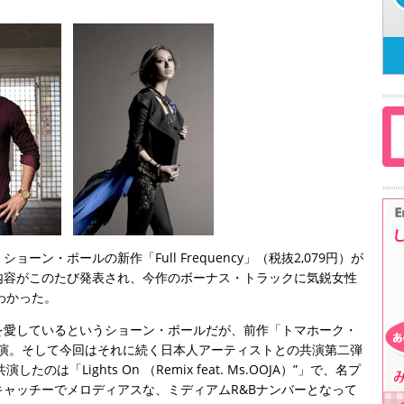
ン・ポールの新作「Full Frequency」（税抜2,079円）が
内容がこのたび発表され、今作のボーナス・トラックに気鋭女性
がわかった。
を愛しているというショーン・ポールだが、前作「トマホーク・
と共演。そして今回はそれに続く日本人アーティストとの共演第二弾
のは「Lights On （Remix feat. Ms.OOJA）”」で、名プ
ャッチーでメロディアスな、ミディアムR&Bナンバーとなって