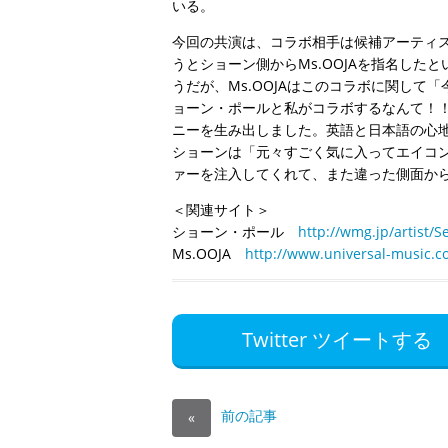
いる。
今回の共演は、コラボ相手は候補アーティ
うとショーン側からMs.OOJAを指名し
うだが、Ms.OOJAはこのコラボに関し
ョーン・ポールと私がコラボするなんて！
ニーを生み出しました。英語と日本語の心
ショーンは「元々すごく気に入ってエイコン
ァーを注入してくれて、また違った側面か
＜関連サイト＞
ショーン・ポール
http://wmg.jp/artist/S
Ms.OOJA
http://www.universal-music.co
Twitter ツイートする
前の記事
«