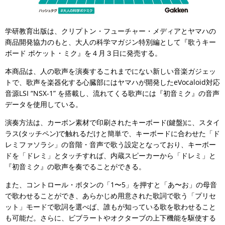
学研教育出版は、クリプトン・フューチャー・メディアとヤマハの
商品開発協力のもと、大人の科学マガジン特別編として『歌うキー
ボード ポケット・ミク』を４月３日に発売する。
本商品は、人の歌声を演奏するこれまでにない新しい音楽ガジェッ
トで、歌声を楽器化する心臓部にはヤマハが開発したeVocaloid対応
音源LSI “NSX-1” を搭載し、流れてくる歌声には『初音ミク』の音声
データを使用している。
演奏方法は、カーボン素材で印刷されたキーボード(鍵盤)に、スタイ
ラス(タッチペン)で触れるだけと簡単で、キーボードに合わせた「ド
レミファソラシ」の音階・音声で歌う設定となっており、キーボー
ドを「ドレミ」とタッチすれば、内蔵スピーカーから「ドレミ」と
『初音ミク』の歌声を奏でることができる。
また、コントロール・ボタンの「1〜5」を押すと「あ〜お」の母音
で歌わせることができ、あらかじめ用意された歌詞で歌う「プリセ
ット」モードで歌詞を選べば、誰もが知っている歌を歌わせること
も可能だ。さらに、ビブラートやオクターブの上下機能を駆使する