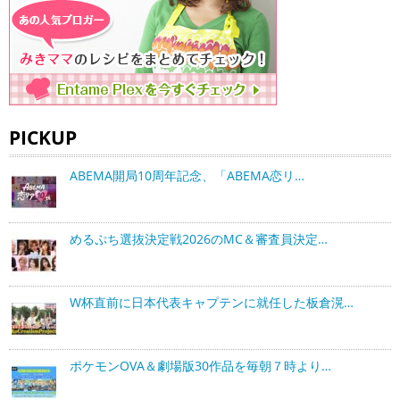
PICKUP
ABEMA開局10周年記念、「ABEMA恋リ…
めるぷち選抜決定戦2026のMC＆審査員決定…
W杯直前に日本代表キャプテンに就任した板倉滉…
ポケモンOVA＆劇場版30作品を毎朝７時より…