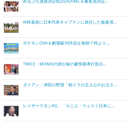
めるぷち選抜決定戦2026のMC＆審査員決定…
W杯直前に日本代表キャプテンに就任した板倉滉…
ポケモンOVA＆劇場版30作品を毎朝７時より…
TWICE・MOMOの姉が妹の豪快親孝行告白…
ダイアン・津田の野望「朝ドラの主人公のお父さ…
レイザーラモンRG、「カニエ・ウェスト日本に…