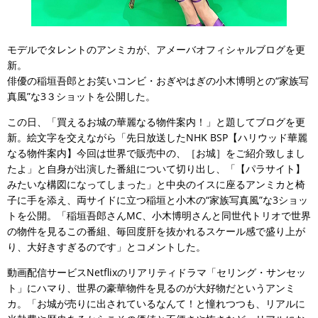
モデルでタレントのアンミカが、アメーバオフィシャルブログを更
新。
俳優の稲垣吾郎とお笑いコンビ・おぎやはぎの小木博明との“家族写
真風”な3３ショットを公開した。
この日、「買えるお城の華麗なる物件案内！」と題してブログを更
新。絵文字を交えながら「先日放送したNHK BSP【ハリウッド華麗
なる物件案内】今回は世界で販売中の、［お城］をご紹介致しまし
たよ」と自身が出演した番組について切り出し、「【パラサイト】
みたいな構図になってしまった」と中央のイスに座るアンミカと椅
子に手を添え、両サイドに立つ稲垣と小木の“家族写真風”な3ショッ
トを公開。「稲垣吾郎さんMC、小木博明さんと同世代トリオで世界
の物件を見るこの番組、毎回度肝を抜かれるスケール感で盛り上が
り、大好きすぎるのです」とコメントした。
動画配信サービスNetflixのリアリティドラマ「セリング・サンセッ
ト」にハマり、世界の豪華物件を見るのが大好物だというアンミ
カ。「お城が売りに出されているなんて！と憧れつつも、リアルに