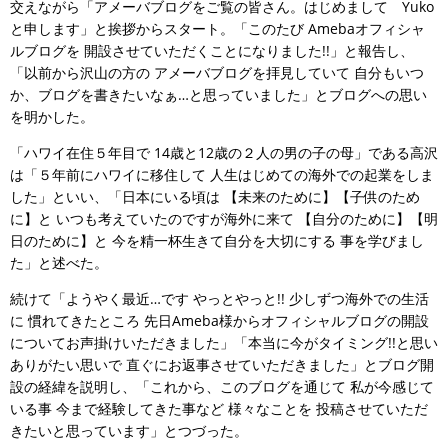
交えながら「アメーバブログをご覧の皆さん。はじめまして Yuko
と申します」と挨拶からスタート。「このたび Amebaオフィシャ
ルブログを 開設させていただくことになりました!!」と報告し、
「以前から沢山の方の アメーバブログを拝見していて 自分もいつ
か、ブログを書きたいなぁ…と思っていました」とブログへの思い
を明かした。
「ハワイ在住５年目で 14歳と12歳の２人の男の子の母」である高沢
は「５年前にハワイに移住して 人生はじめての海外での起業をしま
した」といい、「日本にいる頃は 【未来のために】【子供のため
に】と いつも考えていたのですが海外に来て 【自分のために】【明
日のために】と 今を精一杯生きて自分を大切にする 事を学びまし
た」と述べた。
続けて「ようやく最近…です やっとやっと!! 少しずつ海外での生活
に 慣れてきたところ 先日Ameba様からオフィシャルブログの開設
についてお声掛けいただきました」「本当に今がタイミング!!と思い
ありがたい思いで 直ぐにお返事させていただきました」とブログ開
設の経緯を説明し、「これから、このブログを通じて 私が今感じて
いる事 今まで経験してきた事など 様々なことを 投稿させていただ
きたいと思っています」とつづった。