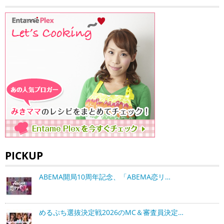
PICKUP
ABEMA開局10周年記念、「ABEMA恋リ…
めるぷち選抜決定戦2026のMC＆審査員決定…