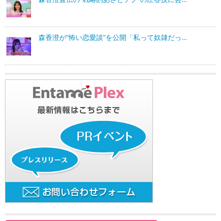
森香澄が“怖い恋愛談”を公開「私って奴隷だっ…