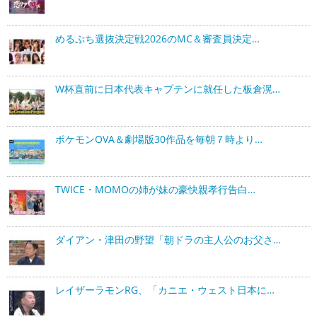
めるぷち選抜決定戦2026のMC＆審査員決定…
W杯直前に日本代表キャプテンに就任した板倉滉…
ポケモンOVA＆劇場版30作品を毎朝７時より…
TWICE・MOMOの姉が妹の豪快親孝行告白…
ダイアン・津田の野望「朝ドラの主人公のお父さ…
レイザーラモンRG、「カニエ・ウェスト日本に…