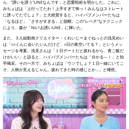
ら、“誘いを誘う”LINEなんです」と恋愛戦術を明かした。これに、
みちょぱは「上行ってたわ！上手すぎて怖っ！みんなはストレート
に誘ってたでしょ？」と大絶賛すると、ハイバブメンバーたちは
「なるほど」「さすがすぎる」と脱帽。この“レベチ”なテクニック
により、森が「No.1お誘いLINE」に輝いた。
また、３人組動画クリエイター・くれいじーまぐねっとの浅見めい
は「○○くんに会いたいんだけど、○日の夜空いてる？」というメッ
セージを考案。浅見さんは「１日デートだと疲れるから、夜ご飯だ
けがいい」と語ると、ハイバブメンバーたちは「分かる～！」と拍
手喝采。その一方で、みちょぱは「ウソでしょ？１日一緒にいてこ
そ、人柄が見えるじゃん。疲れてきた時の感じとか…」と唖然。