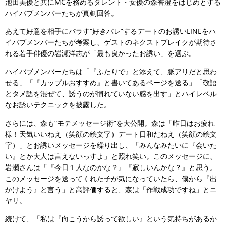
池田美優と共にMCを務めるタレント・女優の森香澄をはじめとする
ハイバブメンバーたちが真剣回答。
あえて好意を相手にバラす“好きバレ”するデートのお誘いLINEをハ
イバブメンバーたちが考案し、ゲストのネクストブレイクが期待さ
れる若手俳優の岩瀬洋志が「最も良かったお誘い」を選ぶ。
ハイバブメンバーたちは「『ふたりで』と添えて、脈アリだと思わ
せる」「『カップルおすすめ』と書いてあるページを送る」「敬語
とタメ語を混ぜて、誘うのが慣れていない感を出す」とハイレベル
なお誘いテクニックを披露した。
さらには、森も“モテメッセージ術”を大公開。森は「昨日はお疲れ
様！天気いいねえ（笑顔の絵文字）デート日和だねえ（笑顔の絵文
字）」とお誘いメッセージを繰り出し、「みんなみたいに『会いた
い』とか大人は言えないっすよ」と照れ笑い。このメッセージに、
岩瀬さんは「『今日１人なのかな？』『寂しいんかな？』と思う。
このメッセージを送ってくれた子が気になっていたら、僕から『出
かけよう』と言う」と高評価すると、森は「作戦成功ですね」とニ
ヤリ。
続けて、「私は『向こうから誘って欲しい』という気持ちがあるか