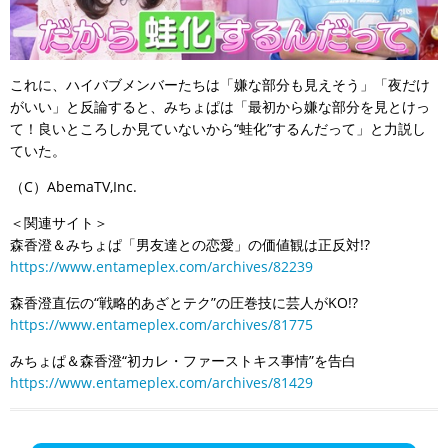
これに、ハイバブメンバーたちは「嫌な部分も見えそう」「夜だけ
がいい」と反論すると、みちょぱは「最初から嫌な部分を見とけっ
て！良いところしか見ていないから“蛙化”するんだって」と力説し
ていた。
（C）AbemaTV,Inc.
＜関連サイト＞
森香澄＆みちょぱ「男友達との恋愛」の価値観は正反対!?
https://www.entameplex.com/archives/82239
森香澄直伝の“戦略的あざとテク”の圧巻技に芸人がKO!?
https://www.entameplex.com/archives/81775
みちょぱ＆森香澄“初カレ・ファーストキス事情”を告白
https://www.entameplex.com/archives/81429