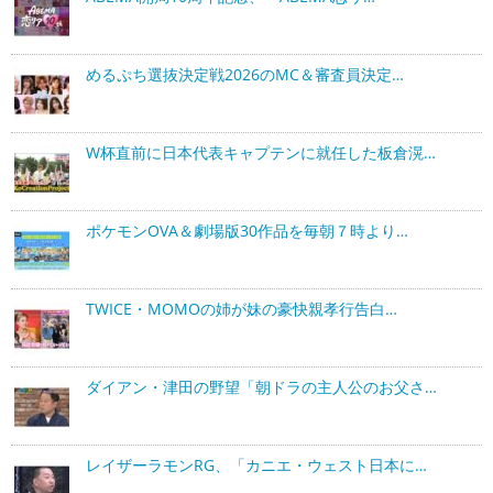
めるぷち選抜決定戦2026のMC＆審査員決定…
W杯直前に日本代表キャプテンに就任した板倉滉…
ポケモンOVA＆劇場版30作品を毎朝７時より…
TWICE・MOMOの姉が妹の豪快親孝行告白…
ダイアン・津田の野望「朝ドラの主人公のお父さ…
レイザーラモンRG、「カニエ・ウェスト日本に…