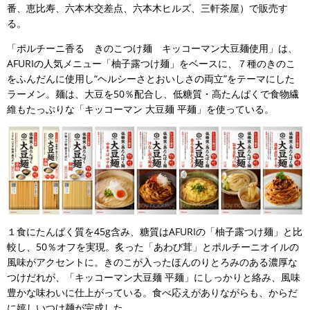
番、恵比寿、六本木交差点、六本木ヒルズ、三軒茶屋）で販売す
る。
「ポルチーニ香る きのこつけ麺 キッコーマン大豆麺使用」は、
AFURIの人気メニュー「柚子露つけ麺」をベースに、７種のきのこ
をふんだんに使用し“ヘルシーさとおいしさの両立”をテーマにした
ラーメン。麺は、大豆を50％配合し、低糖質・高たんぱくで食物繊
維もたっぷりな「キッコーマン 大豆麺 平麺」を使っている。
１食にたんぱく質を45g含み、糖質はAFURIの「柚子露つけ麺」と比
較し、50％オフを実現。炙った「あわび茸」とポルチーニオイルの
風味がアクセントに。きのこが入ったほんのりとろみのある濃厚な
つけだれが、「キッコーマン大豆麺 平麺」にしっかりと絡み、風味
豊かな味わいに仕上がっている。食べ応えがありながらも、からだ
に嬉しいつけ麺が完成した。