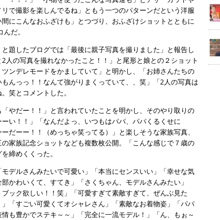
ノリで撮影を楽しんでるね」ともう一つのパターンだという洋服
い間にこんなおふざけも」とつづり、おふざけショットとともに
コんだ。
」と題したブログでは「最後に親子写真を撮りました」と報告し
と2人の写真を撮れなかったこと！！」と尾形と娘との２ショット
、ツンデレモードをかましていて」と明かし、「お姉さんたちの
いもんっっ！！なんて強がりまくっていて、、笑」「2人の写真は
ね。笑とコメントした。
も「やだー！！」と言われていたことを明かし、そのやり取りの
ーーい！！」「なんだよっ、いつもはパパ、パパくるくせに
ーーだーー！！（めっちゃ笑ってる）」と楽しそうな家族写真、
三の家族記念ショットなども複数枚公開。「こんな感じで７歳の
グを締めくくった。
「モデルさんみたいで可愛い」「本当にセンスいい」「幸せな気
全部かわいくて、すてき」「さくちゃん、モデルさんみたい」
トブック欲しい！！笑」「可愛すぎて素敵すぎて、ぜんぶ見た
！」「すごい可愛くてオシャレさん」「素敵なお着物姿」「パパ
表情も豊かでステキ～～」「完全に一流モデル！」「ん、もぉ～