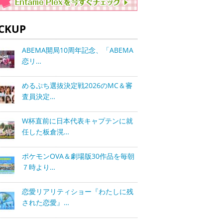
ICKUP
ABEMA開局10周年記念、「ABEMA
恋リ…
めるぷち選抜決定戦2026のMC＆審
査員決定…
W杯直前に日本代表キャプテンに就
任した板倉滉…
ポケモンOVA＆劇場版30作品を毎朝
７時より…
恋愛リアリティショー『わたしに残
された恋愛』…