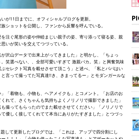
P
いが11日までに、オフィシャルブログを更新。
家族ショットを公開し、ファンから反響を呼んでいる。
愛を注ぐ尾形の姿や仲睦まじい親子の姿、寄り添って寝る姿、親
な思いが笑いを交えてつづっている。
真が沢山データで出来上がってきました」と明かし、「ちょっ
。笑選べない、、全部可愛いすぎて 激親バカ。笑」と興奮気味
選ぶセレクト写真を載せさせて頂こう」と述べ、「私とパパはい
と言って撮ってた写真達!!き、きまってるー」とモダンガールな
。
い」「着物も、小物も、ヘアメイクも」とコメント。「お店のお
てくれて、さくちゃんも気持ちよくノリノリで撮影できました」
真も撮ってもらったのでまた載せさせてください」「ノリノリで
って優しく接してくれてて本当にありがたすぎました」とつづっ
」と題して更新したブログでは、「これは、アップで四分割にし
ーー！！！」「小物を使ったこんな写真達も」とアザーカットや