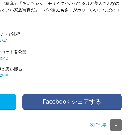
良い写真」「あいちゃん、モザイクかかってるけど美人さんなの
ちゃいい家族写真だ」「パパさんもさすがカッコいい」などのコ
ョットで祝福
5741
ショットを公開
4943
迎え思い綴る
4808
Facebook シェアする
次の記事
»