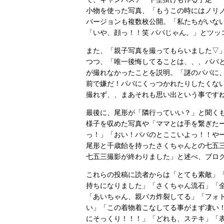
小物を使った写真、「もうこの時にはノリ
バージョンも複数枚公開。「私たちがいな
「いや、顔っ！！笑 パパじゃん。」とツッ
また、「親子写真を撮ってもらいました▽
つつ、「唯一後悔してることは、、、パパ
が撮れなかったことを説明。「謎のパパに
前で嫌だ！パパにくっつかれたりしたくな
撮れず、、まあそれも思い出という事です
最後に、尾形が「隣行っていい？」と聞く
様子を収めた写真や「ママとは手を繋ぎた
っ！」「おい！パパのとここいよっ！！や
尾形と千歳飴を持ったさくちゃんとの七五
七五三撮影が終わりました」と述べ、ブロ
これらの投稿に読者からは「とても素敵」
持ちになりました」「さくちゃん流石」「
「あいちゃん、親バカ炸裂してる」「フォ
い」「この着物着こなしてる事がまず凄い
にそっくり！！！」「どれも、ステキ」「