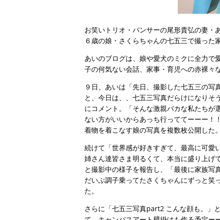
お笑いトリオ・パンサーの尾形貴弘の妻・あ
６歳の娘・さくらちゃんの七五三で撮った
あいのブログは、娘や愛犬のミクに全力で
子の何気ない会話、家事・育児への赤裸々
９日、あいは「先日、撮影した七五三の写
と、今日は、、七五三写真だらけになりそう
にコメント。「そんな激親バカな私たちが
ない方がいいからあっち行っててーーー！！
着物を着こなす娘の写真を複数枚公開した
続けて「世界感が好きすぎて、最高に可愛
姉さん達皆さま明るくて、本当に盛り上げ
と撮影中の様子を報告し、「最後に家族写
だいぶ調子乗ってたさくちゃんにずっと笑
た。
さらに「七五三写真part2 こんな顔も。
て、キャンバスアート壁掛けも作る予定ー