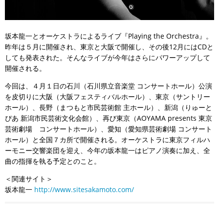
坂本龍一とオーケストラによるライブ『Playing the Orchestra』。
昨年は５月に開催され、東京と大阪で開催し、その後12月にはCDと
しても発表された。そんなライブが今年はさらにパワーアップして
開催される。
今回は、４月１日の石川（石川県立音楽堂 コンサートホール）公演
を皮切りに大阪（大阪フェスティバルホール）、東京（サントリー
ホール）、長野（まつもと市民芸術館 主ホール）、新潟（りゅーと
ぴあ 新潟市民芸術文化会館）、再び東京（AOYAMA presents 東京
芸術劇場 コンサートホール）、愛知（愛知県芸術劇場 コンサート
ホール）と全国７カ所で開催される。オーケストラに東京フィルハ
ーモニー交響楽団を迎え、今年の坂本龍一はピアノ演奏に加え、全
曲の指揮を執る予定とのこと。
＜関連サイト＞
坂本龍一
http://www.sitesakamoto.com/