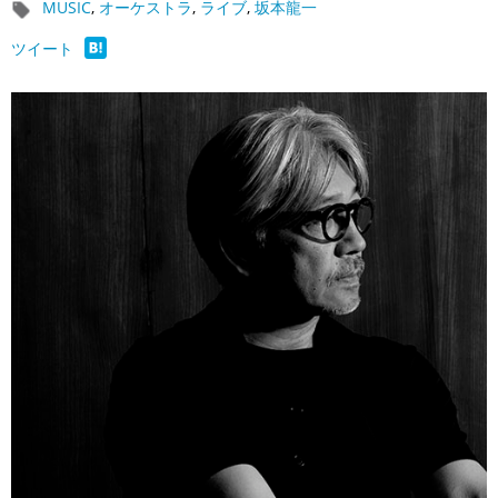
MUSIC
,
オーケストラ
,
ライブ
,
坂本龍一
ツイート