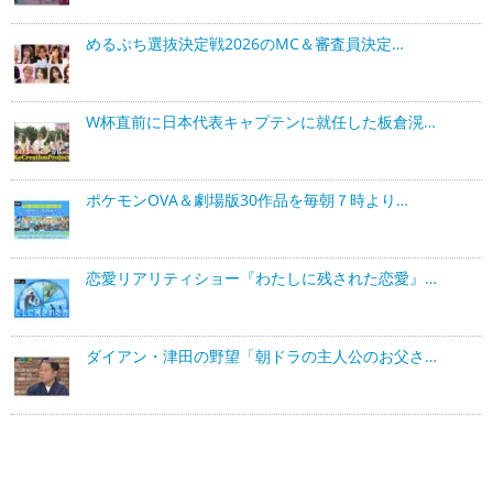
めるぷち選抜決定戦2026のMC＆審査員決定…
W杯直前に日本代表キャプテンに就任した板倉滉…
ポケモンOVA＆劇場版30作品を毎朝７時より…
恋愛リアリティショー『わたしに残された恋愛』…
ダイアン・津田の野望「朝ドラの主人公のお父さ…