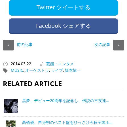
Twitter ツイートする
Facebook シェアする
前の記事
次の記事
«
»
2014.03.22
芸能・エンタメ
MUSIC
,
オーケストラ
,
ライブ
,
坂本龍一
RELATED ARTICLE
黒夢、デビュー20周年を記念し、伝説の三夜連…
高橋優、自身初のベスト盤をひっさげ今秋全国ホ…