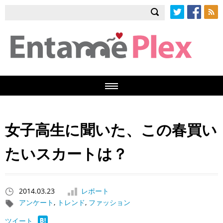
Twitter
Facebook
RSS
女子高生に聞いた、この春買い
たいスカートは？
2014.03.23
レポート
アンケート
,
トレンド
,
ファッション
ツイート