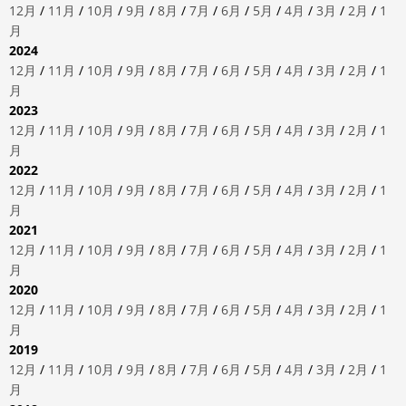
12月
/
11月
/
10月
/
9月
/
8月
/
7月
/
6月
/
5月
/
4月
/
3月
/
2月
/
1
月
2024
12月
/
11月
/
10月
/
9月
/
8月
/
7月
/
6月
/
5月
/
4月
/
3月
/
2月
/
1
月
2023
12月
/
11月
/
10月
/
9月
/
8月
/
7月
/
6月
/
5月
/
4月
/
3月
/
2月
/
1
月
2022
12月
/
11月
/
10月
/
9月
/
8月
/
7月
/
6月
/
5月
/
4月
/
3月
/
2月
/
1
月
2021
12月
/
11月
/
10月
/
9月
/
8月
/
7月
/
6月
/
5月
/
4月
/
3月
/
2月
/
1
月
2020
12月
/
11月
/
10月
/
9月
/
8月
/
7月
/
6月
/
5月
/
4月
/
3月
/
2月
/
1
月
2019
12月
/
11月
/
10月
/
9月
/
8月
/
7月
/
6月
/
5月
/
4月
/
3月
/
2月
/
1
月