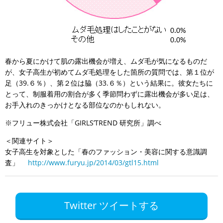
春から夏にかけて肌の露出機会が増え、ムダ毛が気になるものだ
が、女子高生が初めてムダ毛処理をした箇所の質問では、第１位が
足（39.６％）、第２位は脇（33.６％）という結果に。彼女たちに
とって、制服着用の割合が多く季節問わずに露出機会が多い足は、
お手入れのきっかけとなる部位なのかもしれない。
※フリュー株式会社「GIRLS’TREND 研究所」調べ
＜関連サイト＞
女子高生を対象とした「春のファッション・美容に関する意識調
査」
http://www.furyu.jp/2014/03/gtl15.html
Twitter ツイートする