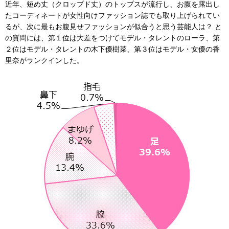
近年、短め丈（クロップド丈）のトップスが流行し、お腹を露出し
たコーディネートが女性向けファッション誌でも取り上げられてい
るが、次に最もお腹見せファッションが似合うと思う芸能人は？ と
の質問には、第１位は大差をつけてモデル・タレントのローラ、第
２位はモデル・タレントの木下優樹菜、第３位はモデル・女優の香
里奈がランクインした。