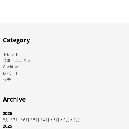
Category
トレンド
芸能・エンタメ
Cooking
レポート
読モ
Archive
2026
8月
/
7月
/
6月
/
5月
/
4月
/
3月
/
2月
/
1月
2025