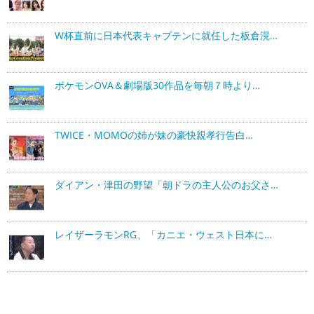
W杯直前に日本代表キャプテンに就任した板倉滉…
ポケモンOVA＆劇場版30作品を毎朝７時より…
TWICE・MOMOの姉が妹の豪快親孝行告白…
ダイアン・津田の野望「朝ドラの主人公のお父さ…
レイザーラモンRG、「カニエ・ウェスト日本に…