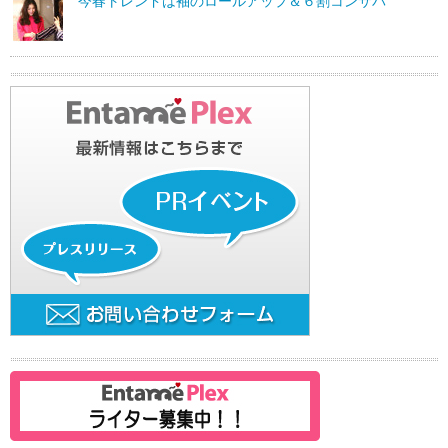
今春トレンドは袖のロールアップ＆６割コンサバ