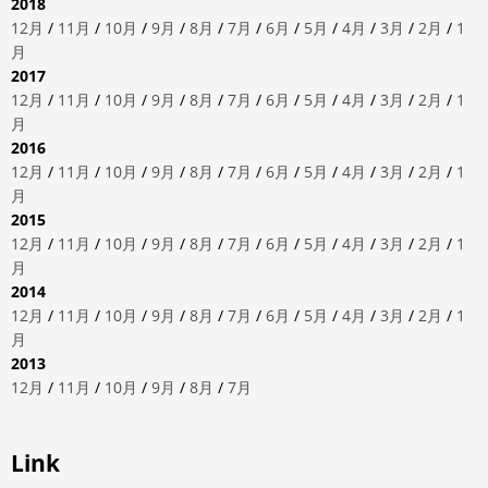
2018
12月
/
11月
/
10月
/
9月
/
8月
/
7月
/
6月
/
5月
/
4月
/
3月
/
2月
/
1
月
2017
12月
/
11月
/
10月
/
9月
/
8月
/
7月
/
6月
/
5月
/
4月
/
3月
/
2月
/
1
月
2016
12月
/
11月
/
10月
/
9月
/
8月
/
7月
/
6月
/
5月
/
4月
/
3月
/
2月
/
1
月
2015
12月
/
11月
/
10月
/
9月
/
8月
/
7月
/
6月
/
5月
/
4月
/
3月
/
2月
/
1
月
2014
12月
/
11月
/
10月
/
9月
/
8月
/
7月
/
6月
/
5月
/
4月
/
3月
/
2月
/
1
月
2013
12月
/
11月
/
10月
/
9月
/
8月
/
7月
Link