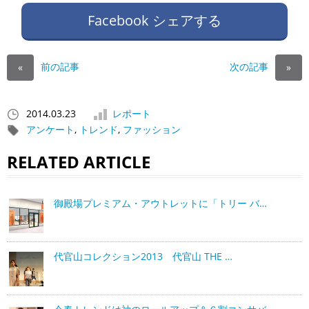
Facebook シェアする
前の記事
次の記事
«
»
2014.03.23
レポート
アンケート
,
トレンド
,
ファッション
RELATED ARTICLE
御殿場プレミアム・アウトレットに「トリー バ…
代官山コレクション2013 代官山 THE …