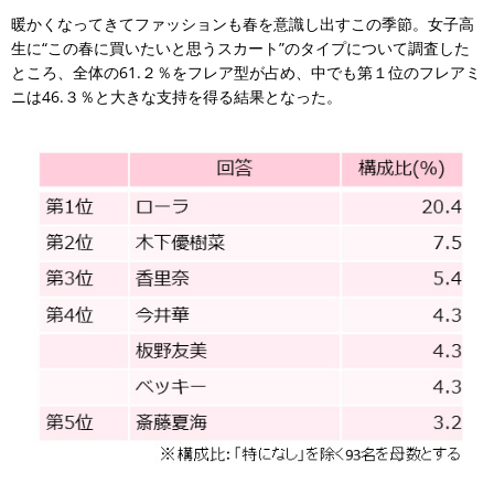
暖かくなってきてファッションも春を意識し出すこの季節。女子高
生に“この春に買いたいと思うスカート”のタイプについて調査した
ところ、全体の61.２％をフレア型が占め、中でも第１位のフレアミ
ニは46.３％と大きな支持を得る結果となった。