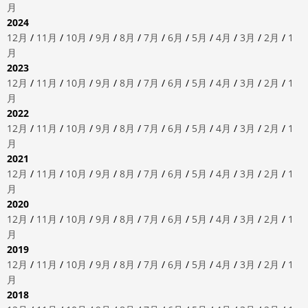
月
2024
12月
/
11月
/
10月
/
9月
/
8月
/
7月
/
6月
/
5月
/
4月
/
3月
/
2月
/
1
月
2023
12月
/
11月
/
10月
/
9月
/
8月
/
7月
/
6月
/
5月
/
4月
/
3月
/
2月
/
1
月
2022
12月
/
11月
/
10月
/
9月
/
8月
/
7月
/
6月
/
5月
/
4月
/
3月
/
2月
/
1
月
2021
12月
/
11月
/
10月
/
9月
/
8月
/
7月
/
6月
/
5月
/
4月
/
3月
/
2月
/
1
月
2020
12月
/
11月
/
10月
/
9月
/
8月
/
7月
/
6月
/
5月
/
4月
/
3月
/
2月
/
1
月
2019
12月
/
11月
/
10月
/
9月
/
8月
/
7月
/
6月
/
5月
/
4月
/
3月
/
2月
/
1
月
2018