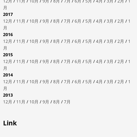
12月
/
11月
/
10月
/
9月
/
8月
/
7月
/
6月
/
5月
/
4月
/
3月
/
2月
/
1
月
2017
12月
/
11月
/
10月
/
9月
/
8月
/
7月
/
6月
/
5月
/
4月
/
3月
/
2月
/
1
月
2016
12月
/
11月
/
10月
/
9月
/
8月
/
7月
/
6月
/
5月
/
4月
/
3月
/
2月
/
1
月
2015
12月
/
11月
/
10月
/
9月
/
8月
/
7月
/
6月
/
5月
/
4月
/
3月
/
2月
/
1
月
2014
12月
/
11月
/
10月
/
9月
/
8月
/
7月
/
6月
/
5月
/
4月
/
3月
/
2月
/
1
月
2013
12月
/
11月
/
10月
/
9月
/
8月
/
7月
Link