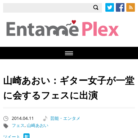
Twitter
Facebook
RSS
山崎あおい：ギター女子が一堂
に会するフェスに出演
2014.04.11
芸能・エンタメ
フェス
,
山崎あおい
ツイート