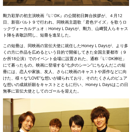
剛力彩芽の初主演映画『L♡DK』の公開初日舞台挨拶が、４月12
日、新宿バルト９で行われ、同映画主題歌「君色デイズ」を歌うロ
ックヴォーカルデュオ：Honey L Daysが、剛力、山﨑賢人らキャス
ト陣を表敬訪問し、短冊を進呈した。
この短冊は、同映画の宣伝大使に就任したHoney L Daysが、より多
くの方に作品を広めるという目的で開催してきた全国主要都市（９
か所18公演）でのイベント会場に設置された、通称「L♡DK神社」
にて募ったもの。映画に登場する“七夕のシーン”にちなんだこの短
冊には、恋人や家族、友人、さらに映画のキャストや原作などに向
けた、様々な“LOVE”な想いが綴られており、そのたくさんのピュア
な想いの成就祈願をキャストとともに行い、Honey L Daysはこの日
無事に宣伝大使としてのゴールを迎えた。