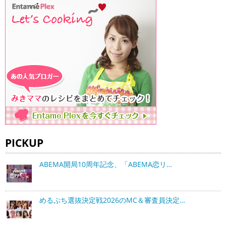
PICKUP
ABEMA開局10周年記念、「ABEMA恋リ…
めるぷち選抜決定戦2026のMC＆審査員決定…