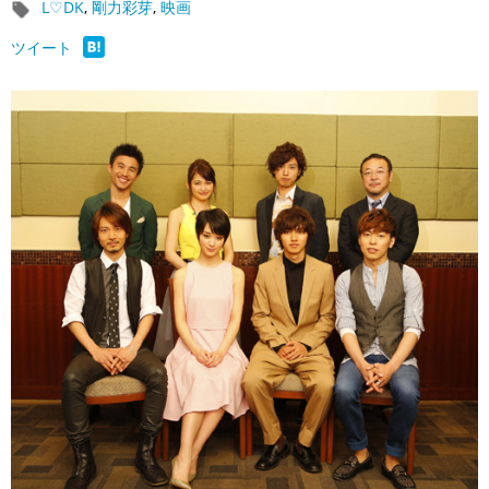
L♡DK
,
剛力彩芽
,
映画
ツイート