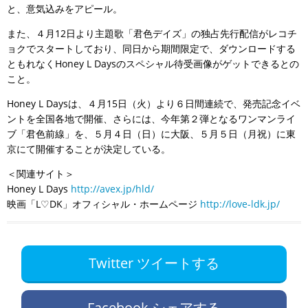
と、意気込みをアピール。
また、４月12日より主題歌「君色デイズ」の独占先行配信がレコチ
ョクでスタートしており、同日から期間限定で、ダウンロードする
ともれなくHoney L Daysのスペシャル待受画像がゲットできるとの
こと。
Honey L Daysは、４月15日（火）より６日間連続で、発売記念イベ
ントを全国各地で開催、さらには、今年第２弾となるワンマンライ
ブ「君色前線」を、５月４日（日）に大阪、５月５日（月祝）に東
京にて開催することが決定している。
＜関連サイト＞
Honey L Days
http://avex.jp/hld/
映画「L♡DK」オフィシャル・ホームページ
http://love-ldk.jp/
Twitter ツイートする
Facebook シェアする