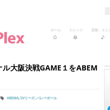
ホーム
トレンド
芸能・エン
イナル大阪決戦GAME１をABEM
ABEMA
,
SVリーグ
,
バレーボール