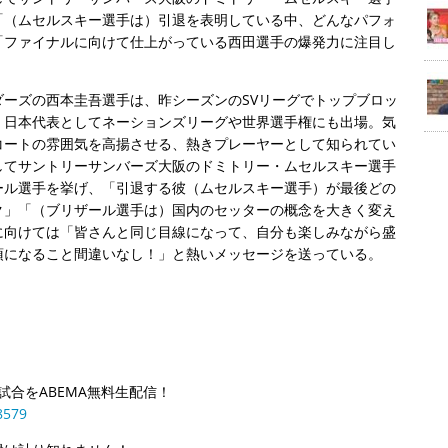
「（ムセルスキー選手は）引退を表明している中、どんなパフォ
「ファイナルに向けて仕上がっている西田選手の爆発力に注目し
ーズの西本圭吾選手は、昨シーズンのSVリーグでトップブロッ
、日本代表としてネーションズリーグや世界選手権にも出場。気
コートの雰囲気を高揚させる、熱きプレーヤーとして知られてい
してサントリーサンバーズ大阪のドミトリー・ムセルスキー選手
ール選手を挙げ、「引退する彼（ムセルスキー選手）が最後どの
ク」「（ブリザール選手は）国内のセッターの概念を大きく変え
に向けては「皆さんと同じ目線になって、自分も楽しみながら盛
須になること間違いなし！」と熱いメッセージを送っている。
ら計３試合をABEMA無料生配信！
8579