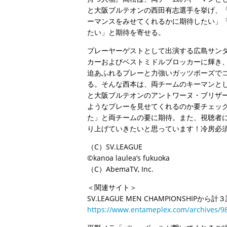
と大阪ブルテオンの西田有志選手を挙げ、
ーマンスをみせてくれるかに期待したい」
たい」と期待を寄せる。
プレーヤーゲストとして出演する広島サンダ
カーおよびベストミドルブロッカーに輝き
迫あふれるプレーと力強いガッツポーズで
る。そんな西本は、両チームのキーマンと
と大阪ブルテオンのアントワーヌ・ブリザ
ようなプレーを見せてくれるのか要チェッ
た」と両チームの要に期待。また、視聴者
り上げていきたいと思っています！冷房必
（C）SV.LEAGUE
©kanoa laulea’s fukuoka
（C）AbemaTV, Inc.
＜関連サイト＞
SV.LEAGUE MEN CHAMPIONSHIPか
https://www.entameplex.com/archives/9