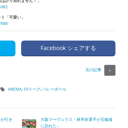
縁は計り知れません！」
5982
ット「可愛い」
7888
Facebook シェアする
次の記事
»
ABEMA
,
SVリーグ
,
バレーボール
手が行き
大阪マーヴェラス・林琴奈選手が五輪後
に訪れた…