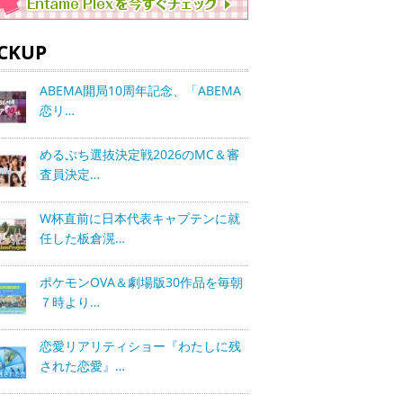
ICKUP
ABEMA開局10周年記念、「ABEMA
恋リ…
めるぷち選抜決定戦2026のMC＆審
査員決定…
W杯直前に日本代表キャプテンに就
任した板倉滉…
ポケモンOVA＆劇場版30作品を毎朝
７時より…
恋愛リアリティショー『わたしに残
された恋愛』…