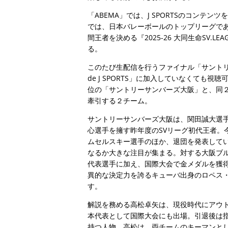
「ABEMA」では、J SPORTSのコンテンツ
では、日本バレーボールのトップリーグである『
間王者を決める『2025-26 大同生命SV.LE
る。
このたび生配信を行うファイナル「サントリー
de J SPORTS」に加入していなくて
位の「サントリーサンバーズ大阪」と、同
牽引する２チーム。
サントリーサンバーズ大阪は、関田誠大選
心選手を擁す昨年度のSVリーグ初代王者。
ムセルスキー選手のほか、退団を発表して
なるか大きな注目が集まる。対する大阪ブ
代表選手に加え、国際大会で金メダルを獲
異的な決定力を誇るキューバ出身のロペス・
す。
解説を務める高松卓矢は、現役時代にアウ
本代表として国際大会にも出場。引退後は
持つ人物。高松は、両チームのキーマンと