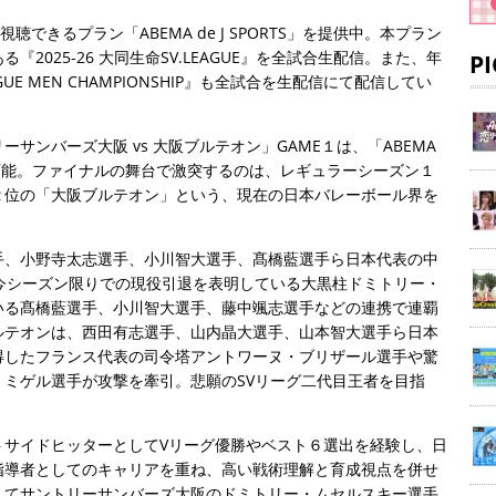
を視聴できるプラン「ABEMA de J SPORTS」を提供中。本プラン
2025-26 大同生命SV.LEAGUE』を全試合生配信。また、年
P
AGUE MEN CHAMPIONSHIP』も全試合を生配信にて配信してい
サンバーズ大阪 vs 大阪ブルテオン」GAME１は、「ABEMA
も視聴可能。ファイナルの舞台で激突するのは、レギュラーシーズン１
２位の「大阪ブルテオン」という、現在の日本バレーボール界を
手、小野寺太志選手、小川智大選手、髙橋藍選手ら日本代表の中
今シーズン限りでの現役引退を表明している大黒柱ドミトリー・
いる髙橋藍選手、小川智大選手、藤中颯志選手などの連携で連覇
ルテオンは、西田有志選手、山内晶大選手、山本智大選手ら日本
得したフランス代表の司令塔アントワーヌ・ブリザール選手や驚
ミゲル選手が攻撃を牽引。悲願のSVリーグ二代目王者を目指
トサイドヒッターとしてVリーグ優勝やベスト６選出を経験し、日
指導者としてのキャリアを重ね、高い戦術理解と育成視点を併せ
してサントリーサンバーズ大阪のドミトリー・ムセルスキー選手