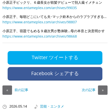
小原正子ビックリ、６歳長女が前髪デビューで別人級イメチェン
https://www.entameplex.com/archives/99035
小原正子、毎朝どこにいても夫･マック鈴木からのラブラブすぎる…
https://www.entameplex.com/archives/98807
小原正子、宿題でもめる９歳次男が塾体験…母の本音と決意明かす
https://www.entameplex.com/archives/98668
Twitter ツイートする
Facebook シェアする
前の記事
次の記事
«
»
2026.05.14
芸能・エンタメ