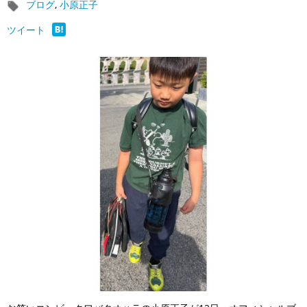
ブログ
,
小原正子
ツイート