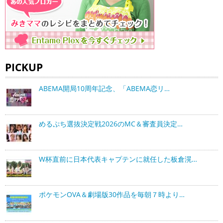
PICKUP
ABEMA開局10周年記念、「ABEMA恋リ…
めるぷち選抜決定戦2026のMC＆審査員決定…
W杯直前に日本代表キャプテンに就任した板倉滉…
ポケモンOVA＆劇場版30作品を毎朝７時より…