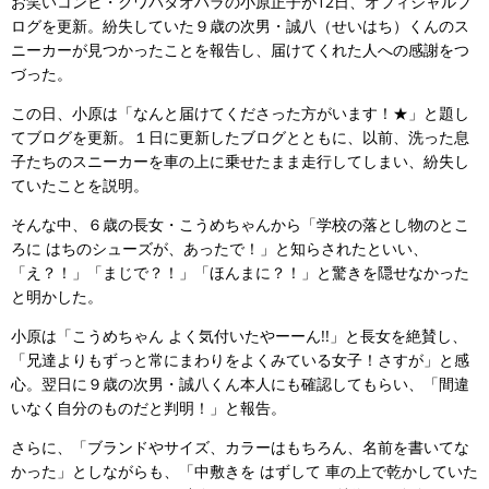
お笑いコンビ・クワバタオハラの小原正子が12日、オフィシャルブ
ログを更新。紛失していた９歳の次男・誠八（せいはち）くんのス
ニーカーが見つかったことを報告し、届けてくれた人への感謝をつ
づった。
この日、小原は「なんと届けてくださった方がいます！★」と題し
てブログを更新。１日に更新したブログとともに、以前、洗った息
子たちのスニーカーを車の上に乗せたまま走行してしまい、紛失し
ていたことを説明。
そんな中、６歳の長女・こうめちゃんから「学校の落とし物のとこ
ろに はちのシューズが、あったで！」と知らされたといい、
「え？！」「まじで？！」「ほんまに？！」と驚きを隠せなかった
と明かした。
小原は「こうめちゃん よく気付いたやーーん!!」と長女を絶賛し、
「兄達よりもずっと常にまわりをよくみている女子！さすが」と感
心。翌日に９歳の次男・誠八くん本人にも確認してもらい、「間違
いなく自分のものだと判明！」と報告。
さらに、「ブランドやサイズ、カラーはもちろん、名前を書いてな
かった」としながらも、「中敷きを はずして 車の上で乾かしていた