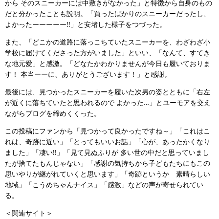
から そのスニーカーには中敷きがなかった」と特徴から自身のもの
だと分かったことも説明。「買ったばかりのスニーカーだったし、
よかったーーーーー!!」と安堵した様子をつづった。
また、「どこかの道路に落っこちていたスニーカーを、わざわざ小
学校に届けてくださった方がいました」といい、「なんて、すてき
な地元愛」と感激。「どなたかわかりませんが今日も履いておりま
す！ 本当ーーに、ありがとうございます！」と感謝。
最後には、見つかったスニーカーを履いた次男の姿とともに「右左
が近くに落ちていたと思われるので よかった…」とユーモアを交え
ながらブログを締めくくった。
この投稿にファンから「見つかって良かったですね～」「これはこ
れは、奇跡に近い」「とってもいいお話」「心が、あったかくなり
ました」「凄い!!」「見て見ぬふりが 多い世の中だと思っていまし
たが捨てたもんじゃない」「感謝の気持ちから子どもたちにもこの
思いやりが継がれていくと思います」「奇跡というか 素晴らしい
地域」「こうめちゃんナイス」「感激」などの声が寄せられてい
る。
＜関連サイト＞