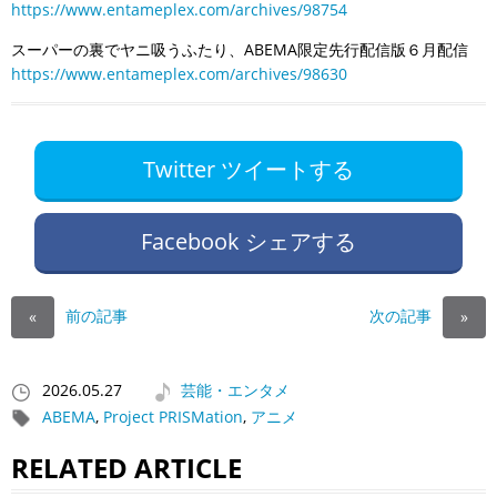
https://www.entameplex.com/archives/98754
スーパーの裏でヤニ吸うふたり、ABEMA限定先行配信版６月配信
https://www.entameplex.com/archives/98630
Twitter ツイートする
Facebook シェアする
前の記事
次の記事
«
»
2026.05.27
芸能・エンタメ
ABEMA
,
Project PRISMation
,
アニメ
RELATED ARTICLE