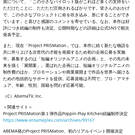
賞について、「この小さなパイロット版がこれほど多くの支持をい
ただけたことに、ただただ圧倒されるばかりです。皆さんのおかげ
で、この小さなプロジェクトに命を吹き込み、形にすることができ
ています」と喜びと感謝のコメントを寄せている。なお、本作は好
評につき続編の制作も決定。公開時期などの詳細は公式SNSで順次
発表予定。
また、現在「Project PRISMation」では、本作に続く新たな物語を
共に作り上げる次世代の才能を発掘するため初の企画公募を実施
中。募集するのは「短編オリジナルアニメの企画」と、その先の未
来を描く「展開案」。選ばれた企画には、短編オリジナルアニメの
制作費のほか、プロモーションや商業展開まで作品を世界へ届ける
ための包括的なサポートを提供。応募資格は不問で、プロ・アマチ
ュア、年齢、性別、国籍を問わず応募可能。
（C）AbemaTV, Inc.
＜関連サイト＞
Project PRISMation第１弾作品Poppin-Play Kitchen続編制作決定
https://www.entameplex.com/archives/99167
ABEMA発のProject PRISMation、初のリアルイベント開催決定