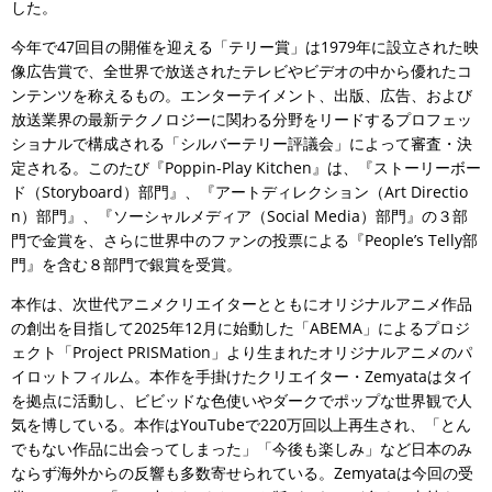
した。
今年で47回目の開催を迎える「テリー賞」は1979年に設立された映
像広告賞で、全世界で放送されたテレビやビデオの中から優れたコ
ンテンツを称えるもの。エンターテイメント、出版、広告、および
放送業界の最新テクノロジーに関わる分野をリードするプロフェッ
ショナルで構成される「シルバーテリー評議会」によって審査・決
定される。このたび『Poppin-Play Kitchen』は、『ストーリーボー
ド（Storyboard）部門』、『アートディレクション（Art Directio
n）部門』、『ソーシャルメディア（Social Media）部門』の３部
門で金賞を、さらに世界中のファンの投票による『People’s Telly部
門』を含む８部門で銀賞を受賞。
本作は、次世代アニメクリエイターとともにオリジナルアニメ作品
の創出を目指して2025年12月に始動した「ABEMA」によるプロジ
ェクト「Project PRISMation」より生まれたオリジナルアニメのパ
イロットフィルム。本作を手掛けたクリエイター・Zemyataはタイ
を拠点に活動し、ビビッドな色使いやダークでポップな世界観で人
気を博している。本作はYouTubeで220万回以上再生され、「とん
でもない作品に出会ってしまった」「今後も楽しみ」など日本のみ
ならず海外からの反響も多数寄せられている。Zemyataは今回の受