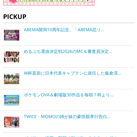
PICKUP
ABEMA開局10周年記念、「ABEMA恋リ…
めるぷち選抜決定戦2026のMC＆審査員決定…
W杯直前に日本代表キャプテンに就任した板倉滉…
ポケモンOVA＆劇場版30作品を毎朝７時より…
TWICE・MOMOの姉が妹の豪快親孝行告白…