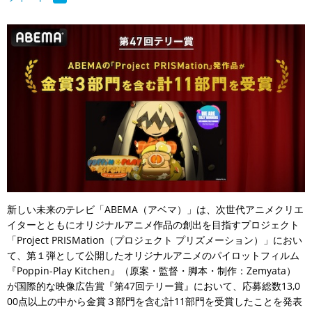
新しい未来のテレビ「ABEMA（アベマ）」は、次世代アニメクリエ
イターとともにオリジナルアニメ作品の創出を目指すプロジェクト
「Project PRISMation（プロジェクト プリズメーション）」におい
て、第１弾として公開したオリジナルアニメのパイロットフィルム
『Poppin-Play Kitchen』（原案・監督・脚本・制作：Zemyata）
が国際的な映像広告賞『第47回テリー賞』において、応募総数13,0
00点以上の中から金賞３部門を含む計11部門を受賞したことを発表