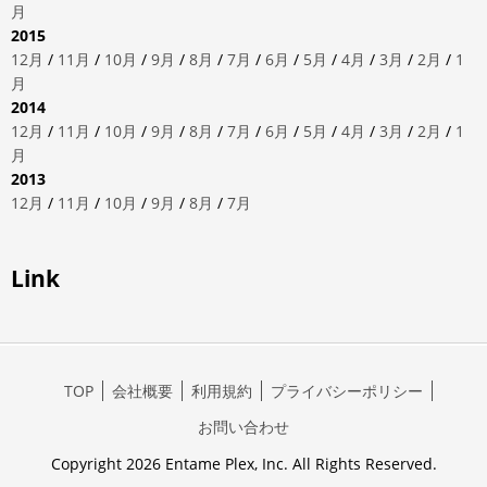
月
2015
12月
/
11月
/
10月
/
9月
/
8月
/
7月
/
6月
/
5月
/
4月
/
3月
/
2月
/
1
月
2014
12月
/
11月
/
10月
/
9月
/
8月
/
7月
/
6月
/
5月
/
4月
/
3月
/
2月
/
1
月
2013
12月
/
11月
/
10月
/
9月
/
8月
/
7月
Link
TOP
会社概要
利用規約
プライバシーポリシー
お問い合わせ
Copyright 2026 Entame Plex, Inc. All Rights Reserved.