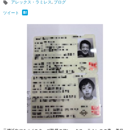
アレックス・ラミレス
,
ブログ
ツイート