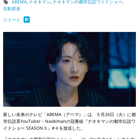
ABEMA
,
ナオキマン
,
ナオキマンの都市伝説ワイドショー
,
生駒里奈
ツイート
新しい未来のテレビ「ABEMA（アベマ）」は、５月26日（火）に都
市伝説系YouTuber・Naokimanの冠番組『ナオキマンの都市伝説ワ
イドショー SEASON３』#４を放送した。