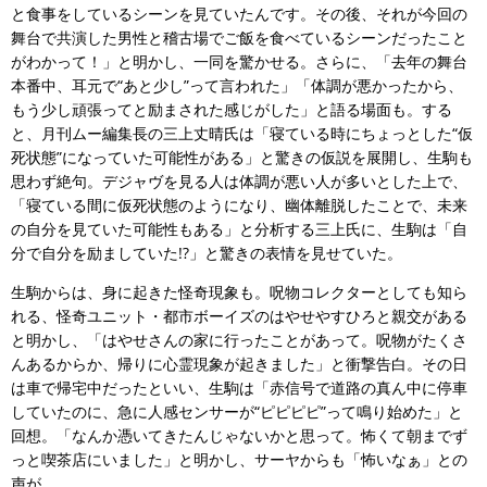
と食事をしているシーンを見ていたんです。その後、それが今回の
舞台で共演した男性と稽古場でご飯を食べているシーンだったこと
がわかって！」と明かし、一同を驚かせる。さらに、「去年の舞台
本番中、耳元で“あと少し”って言われた」「体調が悪かったから、
もう少し頑張ってと励まされた感じがした」と語る場面も。する
と、月刊ムー編集長の三上丈晴氏は「寝ている時にちょっとした“仮
死状態”になっていた可能性がある」と驚きの仮説を展開し、生駒も
思わず絶句。デジャヴを見る人は体調が悪い人が多いとした上で、
「寝ている間に仮死状態のようになり、幽体離脱したことで、未来
の自分を見ていた可能性もある」と分析する三上氏に、生駒は「自
分で自分を励ましていた!?」と驚きの表情を見せていた。
生駒からは、身に起きた怪奇現象も。呪物コレクターとしても知ら
れる、怪奇ユニット・都市ボーイズのはやせやすひろと親交がある
と明かし、「はやせさんの家に行ったことがあって。呪物がたくさ
んあるからか、帰りに心霊現象が起きました」と衝撃告白。その日
は車で帰宅中だったといい、生駒は「赤信号で道路の真ん中に停車
していたのに、急に人感センサーが“ピピピピ”って鳴り始めた」と
回想。「なんか憑いてきたんじゃないかと思って。怖くて朝までず
っと喫茶店にいました」と明かし、サーヤからも「怖いなぁ」との
声が。