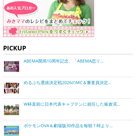
PICKUP
ABEMA開局10周年記念、「ABEMA恋リ…
めるぷち選抜決定戦2026のMC＆審査員決定…
W杯直前に日本代表キャプテンに就任した板倉滉…
ポケモンOVA＆劇場版30作品を毎朝７時より…