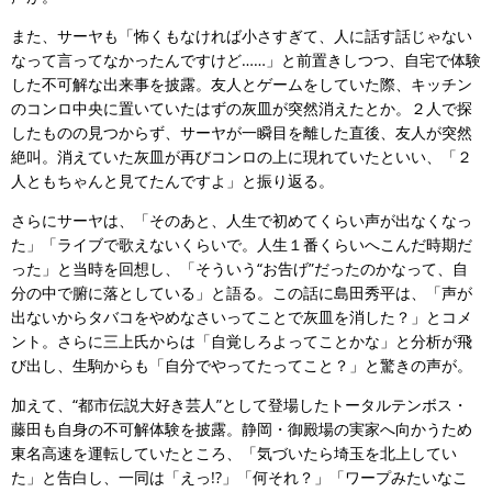
また、サーヤも「怖くもなければ小さすぎて、人に話す話じゃない
なって言ってなかったんですけど……」と前置きしつつ、自宅で体験
した不可解な出来事を披露。友人とゲームをしていた際、キッチン
のコンロ中央に置いていたはずの灰皿が突然消えたとか。２人で探
したものの見つからず、サーヤが一瞬目を離した直後、友人が突然
絶叫。消えていた灰皿が再びコンロの上に現れていたといい、「２
人ともちゃんと見てたんですよ」と振り返る。
さらにサーヤは、「そのあと、人生で初めてくらい声が出なくなっ
た」「ライブで歌えないくらいで。人生１番くらいへこんだ時期だ
った」と当時を回想し、「そういう“お告げ”だったのかなって、自
分の中で腑に落としている」と語る。この話に島田秀平は、「声が
出ないからタバコをやめなさいってことで灰皿を消した？」とコメ
ント。さらに三上氏からは「自覚しろよってことかな」と分析が飛
び出し、生駒からも「自分でやってたってこと？」と驚きの声が。
加えて、“都市伝説大好き芸人”として登場したトータルテンボス・
藤田も自身の不可解体験を披露。静岡・御殿場の実家へ向かうため
東名高速を運転していたところ、「気づいたら埼玉を北上してい
た」と告白し、一同は「えっ!?」「何それ？」「ワープみたいなこ