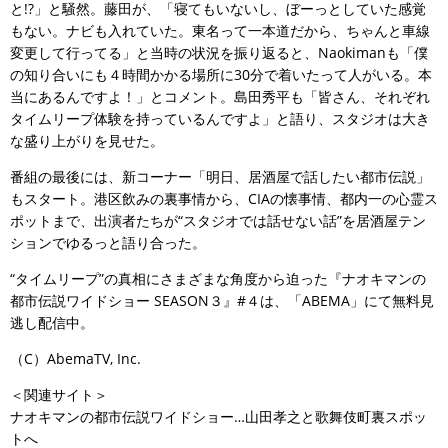
と!?」と騒然。藤田が、「寝てもいないし、ぼーっとしていた感覚
もない。ナビも入れていた。東名って一本道だから、ちゃんと車線
変更して行ってる」と当時の状況を振り返ると、Naokimanも「僕
の知り合いにも４時間かかる場所に30分で着いたって人がいる。本
当にあるんですよ！」とコメント。島田秀平も「皆さん、それぞれ
タイムリープ体験を持っているんですよ」と語り、スタジオは大き
な盛り上がりを見せた。
番組の最後には、新コーナー「明日、居酒屋で話したい都市伝説」
もスタート。港区飲みの裏事情から、CIAの懐事情、都内一の心霊ス
ポットまで、出演者たちが“スタジオでは話せない話”を居酒屋テン
ションでゆるっと語り合った。
“タイムリープ”の真相にさまざまな角度から迫った『ナオキマンの
都市伝説ワイドショー SEASON３』#４は、「ABEMA」にて無料見
逃し配信中。
（C）AbemaTV, Inc.
＜関連サイト＞
ナオキマンの都市伝説ワイドショー…山田孝之と歌舞伎町裏スポッ
トへ