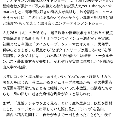
『ナオキマンの都市伝説ワイドショー』は、YouTubeチャンネルの
登録者数が累計390万人を超える都市伝説系人気YouTuberのNaoki
manのもとに都市伝説好きの有名人が集結し、昨今話題のニュース
をきっかけに、この世にあるかどうかわからない真偽不明の噂を“愛
と浪漫”をもって楽しく語り合うエンターテインメントショー。
５月26日（火）の放送では、超常現象や怪奇現象を番組独自の視点
で徹底調査する新企画「ナオキマンワイドショー調査室」を実施。
初回となる今回は「タイムリープ」をテーマにオカルト、民俗学、
科学などさまざまな視点から“なぜタイムリープは起こるのか”を徹
底調査。スタジオには、元乃木坂46で俳優の生駒里奈、トータルテ
ンボス・藤田憲右らが登場し、それぞれが実際に体験した“不思議な
出来事”を披露。
お笑いコンビ・流れ星☆ちゅうえいや、YouTuber・鐘崎リリカら
著名人をはじめ、巷に広がるタイムリープ体験談から、その共通点
や原因を専門家たちとともに紐解いていった本放送。出演者たちか
らも、身の回りに起きた奇怪な現象が次々と語られた。
まず、「最近デジャヴをよく見る」という生駒里奈は、妖怪を題材
にしたミュージカルに出演していた際に見た“デジャヴ”を告白。
「舞台の稽古期間中に、自分が今まで一回も会ったことがない男性