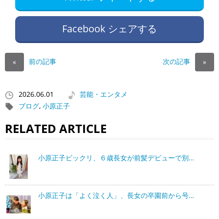
Facebook シェアする
前の記事
次の記事
«
»
2026.06.01
芸能・エンタメ
ブログ
,
小原正子
RELATED ARTICLE
小原正子ビックリ、６歳長女が前髪デビューで別…
小原正子は「よく泣く人」、長女の卒園前から号…