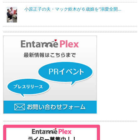
小原正子の夫・マック鈴木が６歳娘を“溺愛全開…