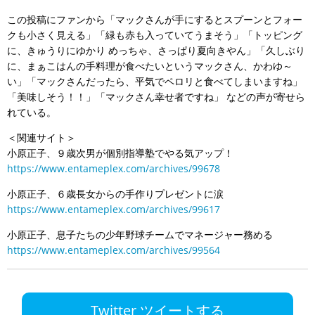
この投稿にファンから「マックさんが手にするとスプーンとフォー
クも小さく見える」「緑も赤も入っていてうまそう」「トッピング
に、きゅうりにゆかり めっちゃ、さっぱり夏向きやん」「久しぶり
に、まぁこはんの手料理が食べたいというマックさん、かわゆ～
い」「マックさんだったら、平気でペロリと食べてしまいますね」
「美味しそう！！」「マックさん幸せ者ですね」 などの声が寄せら
れている。
＜関連サイト＞
小原正子、９歳次男が個別指導塾でやる気アップ！
https://www.entameplex.com/archives/99678
小原正子、６歳長女からの手作りプレゼントに涙
https://www.entameplex.com/archives/99617
小原正子、息子たちの少年野球チームでマネージャー務める
https://www.entameplex.com/archives/99564
Twitter ツイートする