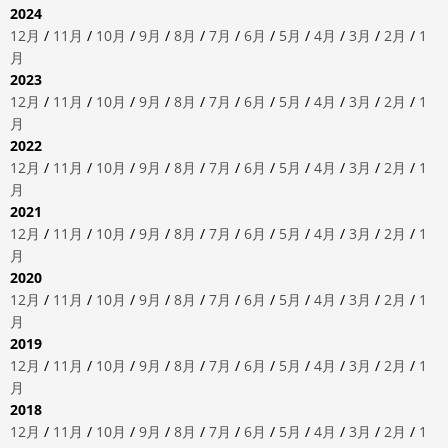
2024
12月
/
11月
/
10月
/
9月
/
8月
/
7月
/
6月
/
5月
/
4月
/
3月
/
2月
/
1
月
2023
12月
/
11月
/
10月
/
9月
/
8月
/
7月
/
6月
/
5月
/
4月
/
3月
/
2月
/
1
月
2022
12月
/
11月
/
10月
/
9月
/
8月
/
7月
/
6月
/
5月
/
4月
/
3月
/
2月
/
1
月
2021
12月
/
11月
/
10月
/
9月
/
8月
/
7月
/
6月
/
5月
/
4月
/
3月
/
2月
/
1
月
2020
12月
/
11月
/
10月
/
9月
/
8月
/
7月
/
6月
/
5月
/
4月
/
3月
/
2月
/
1
月
2019
12月
/
11月
/
10月
/
9月
/
8月
/
7月
/
6月
/
5月
/
4月
/
3月
/
2月
/
1
月
2018
12月
/
11月
/
10月
/
9月
/
8月
/
7月
/
6月
/
5月
/
4月
/
3月
/
2月
/
1