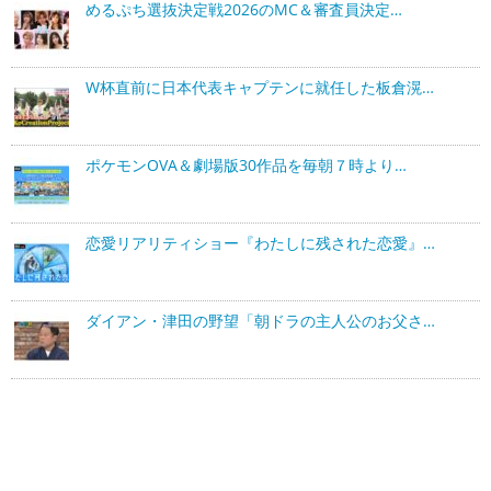
めるぷち選抜決定戦2026のMC＆審査員決定…
W杯直前に日本代表キャプテンに就任した板倉滉…
ポケモンOVA＆劇場版30作品を毎朝７時より…
恋愛リアリティショー『わたしに残された恋愛』…
ダイアン・津田の野望「朝ドラの主人公のお父さ…