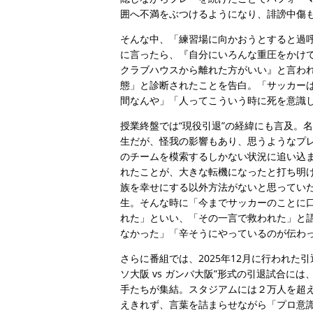
囲へ不満をぶつけるようになり、誹謗中傷
そんな中、「練習場に向かおうとすると過
に言ったら、『自分にいろんな重圧をかけ
クラブハウスから離れた方がいい』と言わ
態」と診断されたことを告白。「サッカー
間なんや」「人ってこういう時に死を意識
授業終盤では“現役引退”の経緯にも言及。
生だが、怪我の影響もあり、思うようなプ
のチームを模索するしかない状況に追い込ま
れたことが、大きな転機になったと打ち明け
族を幸せにする以外方法がないと思ってい
生。そんな時に「今までサッカーのことに
れた」といい、「その一言で救われた」と
なかった」「辛そうにやっているのが伝わ
さらに番組では、2025年12月に行われた
ソ大阪 vs ガンバ大阪”形式の引退試合
手たちが集結。スタジアムには２万人を超え
えきれず、言葉を詰まらせながら「プロ意