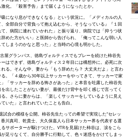
も激化。「殺害予告」まで届くようになったとか。
呼吸になり息ができなくなる」という状況に。「メディカルの人
て、全部自分で背負って抱え込むから、そうなっている』『１回
れて、病院に連れていかれた」と振り返り、病院では「抑うつ状
は辞めた方がいい」と医師から告げられ、「俺ってこんな弱い人
してしまうのかなと思った」と当時の心境も明かした。
名古屋グランパス、徳島ヴォルティスでもプレーを続けた柿谷先
レーはできず、徳島ヴォルティス２年目には構想外に。必死に次
れる。そんな中、妻から「もう辞めたら？ 大丈夫だよ」と言わ
る。「４歳から30年以上サッカーをやってきて、サッカーで家
た」「サッカーを辞める怖さがあった」と本音を吐露した柿谷先
口を出したことがない妻が、最後だけ背中を叩く感じで言ってく
語る。さらに妻からは、「楽しくサッカーをしているように見え
っていた」と言われていたことも告白。
引退試合の模様を公開。柿谷先生たっての希望で実現した“セレッ
には、香川真司、乾貴士、大久保嘉人ら日本サッカー界を代表する選
るサポーターが駆けつけた。VTRを見届けた柿谷は、涙をこら
識が足りなくて、自分勝手に行動して、色々迷惑をかけてしまっ