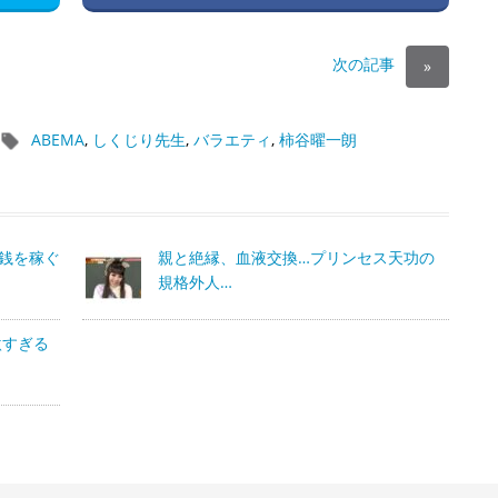
次の記事
»
ABEMA
,
しくじり先生
,
バラエティ
,
柿谷曜一朗
げ銭を稼ぐ
親と絶縁、血液交換…プリンセス天功の
規格外人…
激すぎる