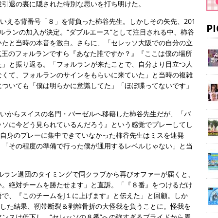
役引退の裏に隠された特別な思いを打ち明けた。
もいえる背番号「８」を背負った柿谷先生。しかしその矢先、201
P
ルランの加入が決定。“ダブルエース”として注目される中、柿谷
いたと当時の本音を激白。さらに、「セレッソ大阪での自分の立
点王のフォルランですら『あなた誰ですか？』『ここは僕の場所
た」と振り返る。「フォルランが来たことで、自分より目立つ人
なくて、フォルランのサインをもらいに来ていた」と当時の複雑
についても「僕は明らかに意識してた」「ほぼ喋ってないです」
思いからスイスの名門・バーゼルへ移籍した柿谷先生だが、「バ
ッソに今どう見られているんだろう』という感覚でプレーしてし
で自身のプレーに集中できていなかった柿谷先生はミスを連発
。「その程度の準備で行った僕が通用するレベルじゃない」と当
ルラン退団のタイミングで同クラブから再びオファーが届くと、
い。絶対チームを勝たせます」と直訴。「『８番』をつけるだけ
で、『このチームをJ１に上げます』と伝えた」と回顧。しか
とした結果、靭帯断裂＆剥離骨折の大怪我を負うことに。怪我を
ンスは低下し、“セレッソの８番”への強すぎるプライドから周