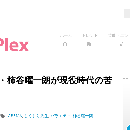
ホーム
トレンド
芸能・エン
・柿谷曜一朗が現役時代の苦
ABEMA
,
しくじり先生
,
バラエティ
,
柿谷曜一朗