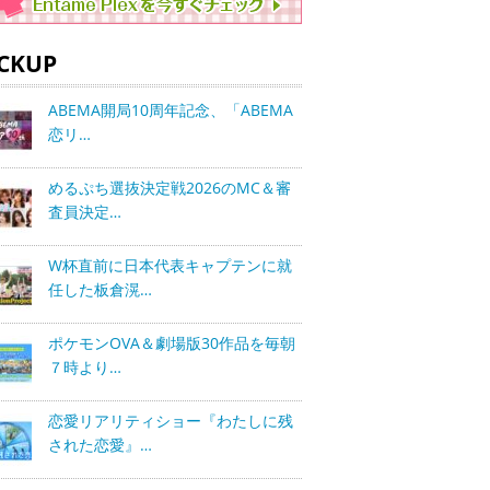
ICKUP
ABEMA開局10周年記念、「ABEMA
恋リ…
めるぷち選抜決定戦2026のMC＆審
査員決定…
W杯直前に日本代表キャプテンに就
任した板倉滉…
ポケモンOVA＆劇場版30作品を毎朝
７時より…
恋愛リアリティショー『わたしに残
された恋愛』…