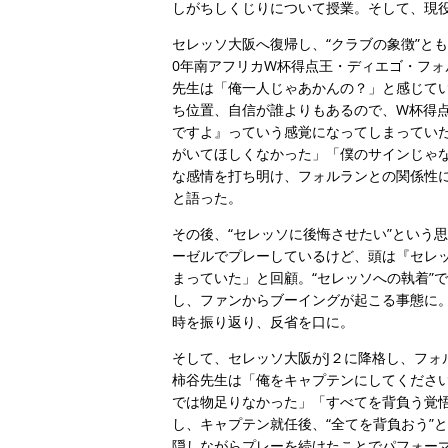
しがちしくじりについて授業。そして、現
セレッソ大阪へ復帰し、“クラブの象徴”と
0年南アフリカW杯得点王・ディエゴ・フォ
先生は「俺一人じゃあかんの？」と感じて
ち位置、自信が誰よりもあるので、W杯得
ですよ』っていう感覚になってしまってい
がいてほしくなかった」「僕のサインじゃ
な感情を打ち明け、フォルランとの関係性
と語った。
その後、“セレッソに後悔させたい”という
ーゼルでプレーしているけど、頭は『セレ
まっていた」と回顧。“セレッソへの執着”
し、ファンからブーイングが起こる事態に
時を振り返り、反省を口に。
そして、セレッソ大阪がJ２に降格し、フォ
柿谷先生は「俺をキャプテンにしてくださ
では物足りなかった」「すべてを背負う覚悟
し、キャプテン就任後、“全てを背負おう”
隠しながらプレーを続けたことでパフォーマ