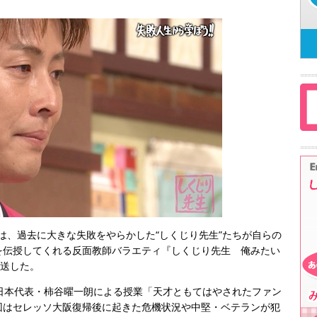
」は、過去に大きな失敗をやらかした“しくじり先生”たちが自らの
を伝授してくれる反面教師バラエティ『しくじり先生 俺みたい
放送した。
日本代表・柿谷曜一朗による授業「天才ともてはやされたファン
回はセレッソ大阪復帰後に起きた危機状況や中堅・ベテランが犯