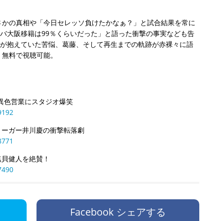
さかの真相や「今日セレッソ負けたかなぁ？」と試合結果を常に
ンバ大阪移籍は99％くらいだった」と語った衝撃の事実なども告
”が抱えていた苦悩、葛藤、そして再生までの軌跡が赤裸々に語
、無料で視聴可能。
異色営業にスタジオ爆笑
9192
リーガー井川慶の衝撃転落劇
8771
塩貝健人を絶賛！
7490
Facebook シェアする