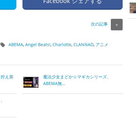
Facebook シェアする
次の記事
»
ABEMA
,
Angel Beats!
,
Charlotte
,
CLANNAD
,
アニメ
を控え第
魔法少女まどか☆マギカシリーズ、
ABEMA無…
』、