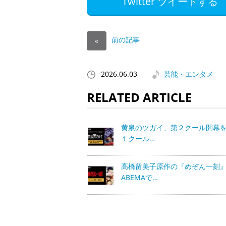
Twitter ツイートする
前の記事
«
2026.06.03
芸能・エンタメ
RELATED ARTICLE
黄泉のツガイ、第２クール開幕
１クール…
高橋留美子原作の『めぞん一刻
ABEMAで…