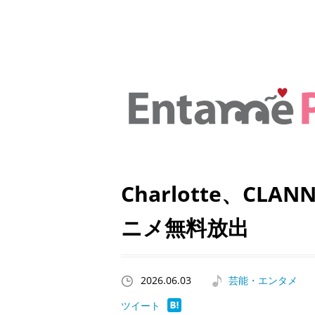
Charlotte、CL
ニメ無料放出
2026.06.03
芸能・エンタメ
ツイート