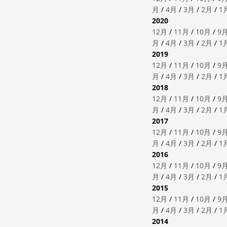
月
/
4月
/
3月
/
2月
/
1
2020
12月
/
11月
/
10月
/
9
月
/
4月
/
3月
/
2月
/
1
2019
12月
/
11月
/
10月
/
9
月
/
4月
/
3月
/
2月
/
1
2018
12月
/
11月
/
10月
/
9
月
/
4月
/
3月
/
2月
/
1
2017
12月
/
11月
/
10月
/
9
月
/
4月
/
3月
/
2月
/
1
2016
12月
/
11月
/
10月
/
9
月
/
4月
/
3月
/
2月
/
1
2015
12月
/
11月
/
10月
/
9
月
/
4月
/
3月
/
2月
/
1
2014