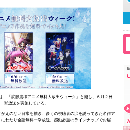
」は、「涙腺崩壊アニメ無料大放出ウィーク」と題し、６月２日
料一挙放送を実施している。
けがえのない日常を描き、多くの視聴者の涙を誘ってきた名作ア
）にわたり全話無料一挙放送。感動必至のラインナップでお届