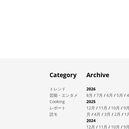
Category
Archive
トレンド
2026
芸能・エンタメ
8月
/
7月
/
6月
/
5月
/
Cooking
2025
レポート
12月
/
11月
/
10月
/
9
読モ
月
/
4月
/
3月
/
2月
/
1
2024
12月
/
11月
/
10月
/
9