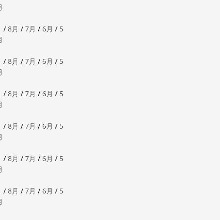
月
月
/
8月
/
7月
/
6月
/
5
月
月
/
8月
/
7月
/
6月
/
5
月
月
/
8月
/
7月
/
6月
/
5
月
月
/
8月
/
7月
/
6月
/
5
月
月
/
8月
/
7月
/
6月
/
5
月
月
/
8月
/
7月
/
6月
/
5
月