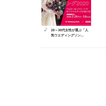
20～30代女性が選ぶ「人
芸
気ウエディングソン…
能・
エ
ン
タ
メ