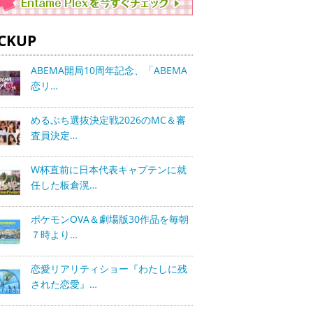
ICKUP
ABEMA開局10周年記念、「ABEMA
恋リ…
めるぷち選抜決定戦2026のMC＆審
査員決定…
W杯直前に日本代表キャプテンに就
任した板倉滉…
ポケモンOVA＆劇場版30作品を毎朝
７時より…
恋愛リアリティショー『わたしに残
された恋愛』…