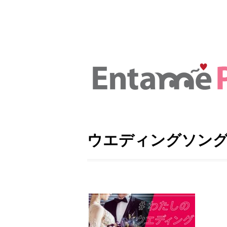
ウエディングソング