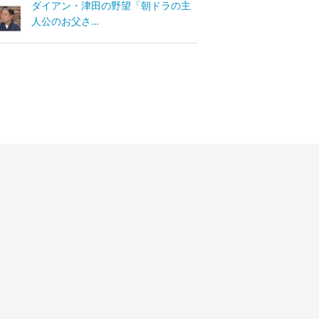
ダイアン・津田の野望「朝ドラの主
人公のお父さ…