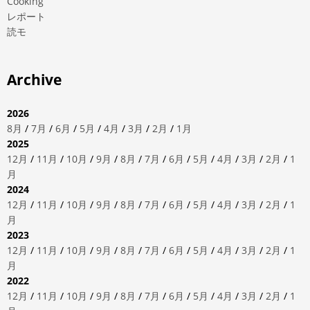
Cooking
レポート
読モ
Archive
2026
8月
/
7月
/
6月
/
5月
/
4月
/
3月
/
2月
/
1月
2025
12月
/
11月
/
10月
/
9月
/
8月
/
7月
/
6月
/
5月
/
4月
/
3月
/
2月
/
1
月
2024
12月
/
11月
/
10月
/
9月
/
8月
/
7月
/
6月
/
5月
/
4月
/
3月
/
2月
/
1
月
2023
12月
/
11月
/
10月
/
9月
/
8月
/
7月
/
6月
/
5月
/
4月
/
3月
/
2月
/
1
月
2022
12月
/
11月
/
10月
/
9月
/
8月
/
7月
/
6月
/
5月
/
4月
/
3月
/
2月
/
1