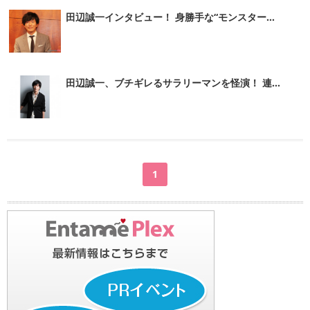
田辺誠一インタビュー！ 身勝手な“モンスター…
田辺誠一、ブチギレるサラリーマンを怪演！ 連…
1