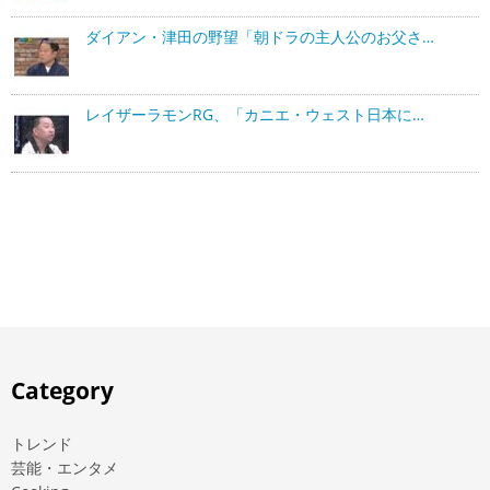
ダイアン・津田の野望「朝ドラの主人公のお父さ…
レイザーラモンRG、「カニエ・ウェスト日本に…
Category
トレンド
芸能・エンタメ