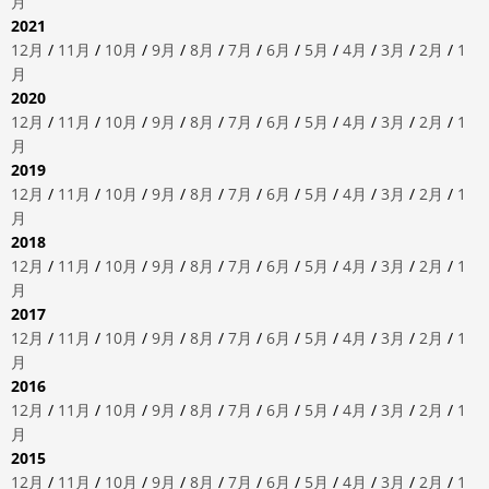
月
2021
12月
/
11月
/
10月
/
9月
/
8月
/
7月
/
6月
/
5月
/
4月
/
3月
/
2月
/
1
月
2020
12月
/
11月
/
10月
/
9月
/
8月
/
7月
/
6月
/
5月
/
4月
/
3月
/
2月
/
1
月
2019
12月
/
11月
/
10月
/
9月
/
8月
/
7月
/
6月
/
5月
/
4月
/
3月
/
2月
/
1
月
2018
12月
/
11月
/
10月
/
9月
/
8月
/
7月
/
6月
/
5月
/
4月
/
3月
/
2月
/
1
月
2017
12月
/
11月
/
10月
/
9月
/
8月
/
7月
/
6月
/
5月
/
4月
/
3月
/
2月
/
1
月
2016
12月
/
11月
/
10月
/
9月
/
8月
/
7月
/
6月
/
5月
/
4月
/
3月
/
2月
/
1
月
2015
12月
/
11月
/
10月
/
9月
/
8月
/
7月
/
6月
/
5月
/
4月
/
3月
/
2月
/
1