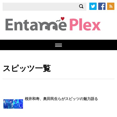
Twitter
Facebook
RSS
スピッツ一覧
桜井和寿、奥田民生らがスピッツの魅力語る