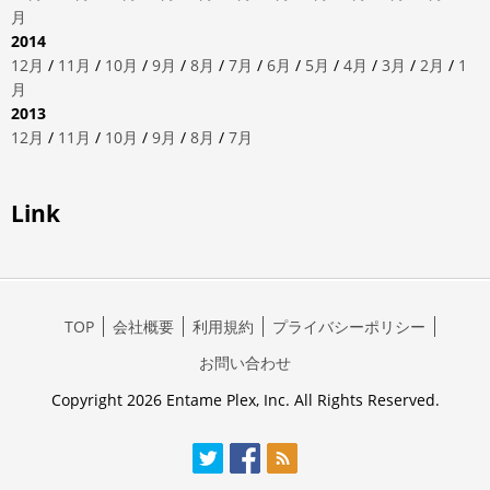
月
2014
12月
/
11月
/
10月
/
9月
/
8月
/
7月
/
6月
/
5月
/
4月
/
3月
/
2月
/
1
月
2013
12月
/
11月
/
10月
/
9月
/
8月
/
7月
Link
TOP
会社概要
利用規約
プライバシーポリシー
お問い合わせ
Copyright 2026 Entame Plex, Inc. All Rights Reserved.
Twitter
Facebook
RSS