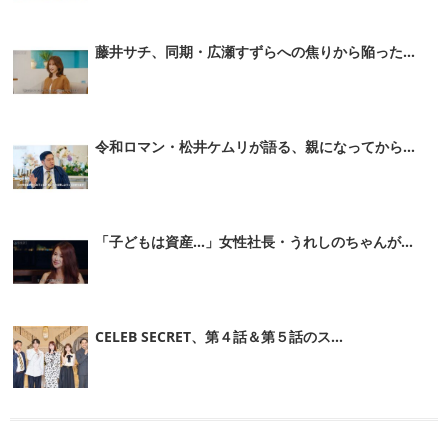
藤井サチ、同期・広瀬すずらへの焦りから陥った…
令和ロマン・松井ケムリが語る、親になってから…
「子どもは資産…」女性社長・うれしのちゃんが…
CELEB SECRET、第４話＆第５話のス…