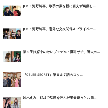
JO1・河野純喜、歌手の夢を親に言えず葛藤し…
JO1・河野純喜、意外な交友関係＆プライベー…
第１子妊娠中のセレブモデル・藤井サチ、過去の…
『CELEB SECRET』第６＆７話のスタ…
鈴木えみ、SNSで話題を呼んだ榮倉奈々とお揃…