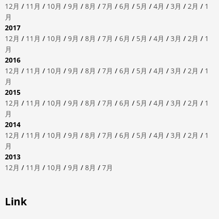
12月
/
11月
/
10月
/
9月
/
8月
/
7月
/
6月
/
5月
/
4月
/
3月
/
2月
/
1
月
2017
12月
/
11月
/
10月
/
9月
/
8月
/
7月
/
6月
/
5月
/
4月
/
3月
/
2月
/
1
月
2016
12月
/
11月
/
10月
/
9月
/
8月
/
7月
/
6月
/
5月
/
4月
/
3月
/
2月
/
1
月
2015
12月
/
11月
/
10月
/
9月
/
8月
/
7月
/
6月
/
5月
/
4月
/
3月
/
2月
/
1
月
2014
12月
/
11月
/
10月
/
9月
/
8月
/
7月
/
6月
/
5月
/
4月
/
3月
/
2月
/
1
月
2013
12月
/
11月
/
10月
/
9月
/
8月
/
7月
Link