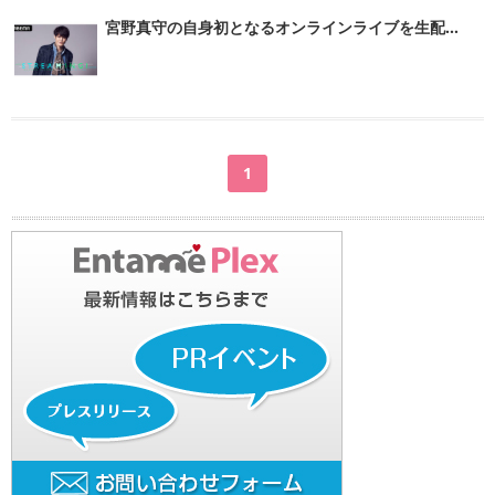
宮野真守の自身初となるオンラインライブを生配…
1