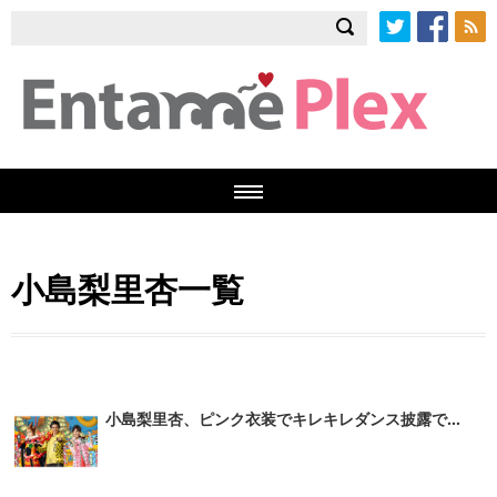
Twitter
Facebook
RSS
小島梨里杏一覧
小島梨里杏、ピンク衣装でキレキレダンス披露で…