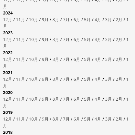
月
2024
12月
/
11月
/
10月
/
9月
/
8月
/
7月
/
6月
/
5月
/
4月
/
3月
/
2月
/
1
月
2023
12月
/
11月
/
10月
/
9月
/
8月
/
7月
/
6月
/
5月
/
4月
/
3月
/
2月
/
1
月
2022
12月
/
11月
/
10月
/
9月
/
8月
/
7月
/
6月
/
5月
/
4月
/
3月
/
2月
/
1
月
2021
12月
/
11月
/
10月
/
9月
/
8月
/
7月
/
6月
/
5月
/
4月
/
3月
/
2月
/
1
月
2020
12月
/
11月
/
10月
/
9月
/
8月
/
7月
/
6月
/
5月
/
4月
/
3月
/
2月
/
1
月
2019
12月
/
11月
/
10月
/
9月
/
8月
/
7月
/
6月
/
5月
/
4月
/
3月
/
2月
/
1
月
2018