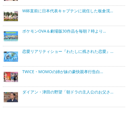
W杯直前に日本代表キャプテンに就任した板倉滉…
ポケモンOVA＆劇場版30作品を毎朝７時より…
恋愛リアリティショー『わたしに残された恋愛』…
TWICE・MOMOの姉が妹の豪快親孝行告白…
ダイアン・津田の野望「朝ドラの主人公のお父さ…