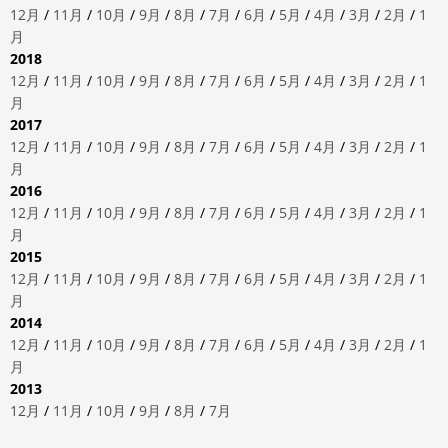
12月
/
11月
/
10月
/
9月
/
8月
/
7月
/
6月
/
5月
/
4月
/
3月
/
2月
/
1
月
2018
12月
/
11月
/
10月
/
9月
/
8月
/
7月
/
6月
/
5月
/
4月
/
3月
/
2月
/
1
月
2017
12月
/
11月
/
10月
/
9月
/
8月
/
7月
/
6月
/
5月
/
4月
/
3月
/
2月
/
1
月
2016
12月
/
11月
/
10月
/
9月
/
8月
/
7月
/
6月
/
5月
/
4月
/
3月
/
2月
/
1
月
2015
12月
/
11月
/
10月
/
9月
/
8月
/
7月
/
6月
/
5月
/
4月
/
3月
/
2月
/
1
月
2014
12月
/
11月
/
10月
/
9月
/
8月
/
7月
/
6月
/
5月
/
4月
/
3月
/
2月
/
1
月
2013
12月
/
11月
/
10月
/
9月
/
8月
/
7月