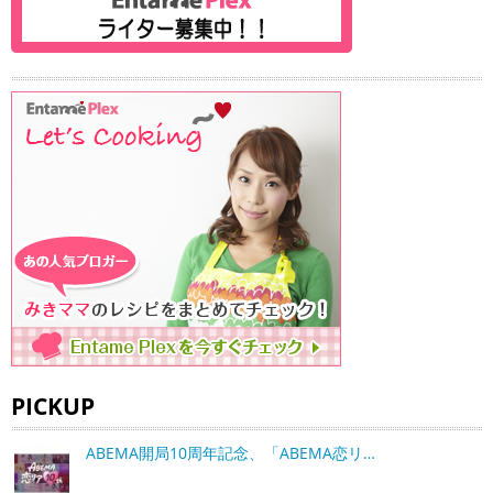
PICKUP
ABEMA開局10周年記念、「ABEMA恋リ…