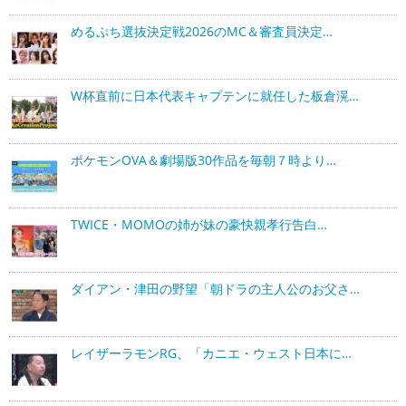
めるぷち選抜決定戦2026のMC＆審査員決定…
W杯直前に日本代表キャプテンに就任した板倉滉…
ポケモンOVA＆劇場版30作品を毎朝７時より…
TWICE・MOMOの姉が妹の豪快親孝行告白…
ダイアン・津田の野望「朝ドラの主人公のお父さ…
レイザーラモンRG、「カニエ・ウェスト日本に…