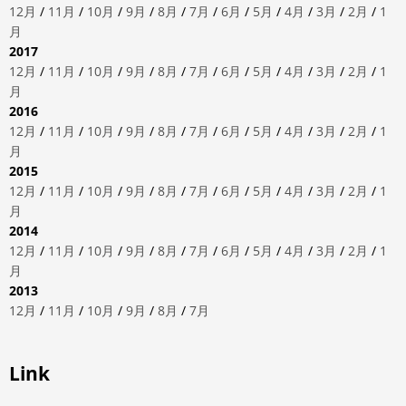
12月
/
11月
/
10月
/
9月
/
8月
/
7月
/
6月
/
5月
/
4月
/
3月
/
2月
/
1
月
2017
12月
/
11月
/
10月
/
9月
/
8月
/
7月
/
6月
/
5月
/
4月
/
3月
/
2月
/
1
月
2016
12月
/
11月
/
10月
/
9月
/
8月
/
7月
/
6月
/
5月
/
4月
/
3月
/
2月
/
1
月
2015
12月
/
11月
/
10月
/
9月
/
8月
/
7月
/
6月
/
5月
/
4月
/
3月
/
2月
/
1
月
2014
12月
/
11月
/
10月
/
9月
/
8月
/
7月
/
6月
/
5月
/
4月
/
3月
/
2月
/
1
月
2013
12月
/
11月
/
10月
/
9月
/
8月
/
7月
Link