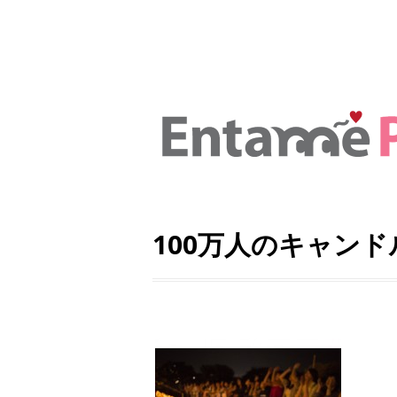
100万人のキャン