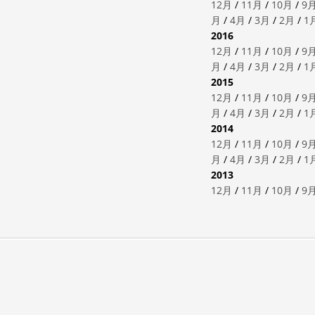
12月
/
11月
/
10月
/
9
月
/
4月
/
3月
/
2月
/
1
2016
12月
/
11月
/
10月
/
9
月
/
4月
/
3月
/
2月
/
1
2015
12月
/
11月
/
10月
/
9
月
/
4月
/
3月
/
2月
/
1
2014
12月
/
11月
/
10月
/
9
月
/
4月
/
3月
/
2月
/
1
2013
12月
/
11月
/
10月
/
9