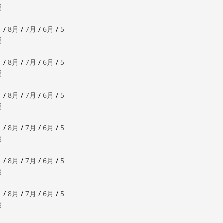
月
月
/
8月
/
7月
/
6月
/
5
月
月
/
8月
/
7月
/
6月
/
5
月
月
/
8月
/
7月
/
6月
/
5
月
月
/
8月
/
7月
/
6月
/
5
月
月
/
8月
/
7月
/
6月
/
5
月
月
/
8月
/
7月
/
6月
/
5
月