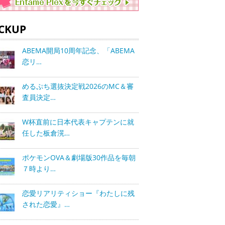
ICKUP
ABEMA開局10周年記念、「ABEMA
恋リ…
めるぷち選抜決定戦2026のMC＆審
査員決定…
W杯直前に日本代表キャプテンに就
任した板倉滉…
ポケモンOVA＆劇場版30作品を毎朝
７時より…
恋愛リアリティショー『わたしに残
された恋愛』…