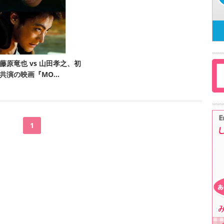
藤原竜也 vs 山田孝之、初
共演の映画『MO…
1