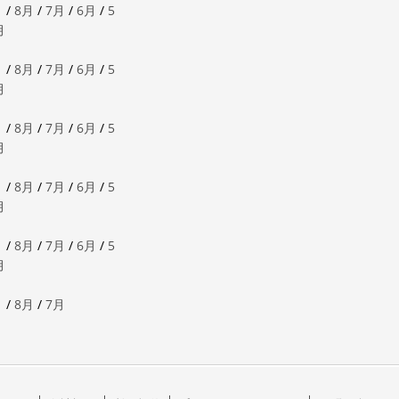
月
/
8月
/
7月
/
6月
/
5
月
月
/
8月
/
7月
/
6月
/
5
月
月
/
8月
/
7月
/
6月
/
5
月
月
/
8月
/
7月
/
6月
/
5
月
月
/
8月
/
7月
/
6月
/
5
月
月
/
8月
/
7月