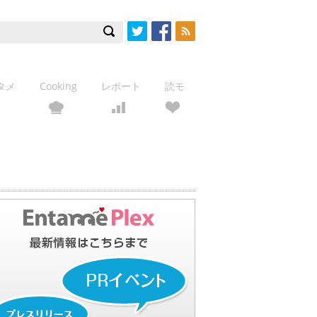
Twitter
Facebook
RSS
タメ
Cooking
レポート
読モ