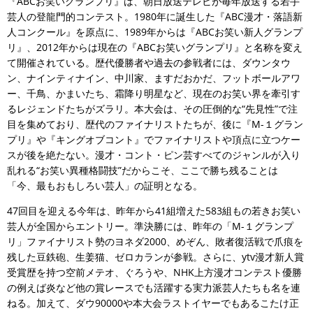
『ABCお笑いグランプリ』は、朝日放送テレビが毎年放送する若手
芸人の登龍門的コンテスト。1980年に誕生した『ABC漫才・落語新
人コンクール』を原点に、1989年からは『ABCお笑い新人グランプ
リ』、2012年からは現在の『ABCお笑いグランプリ』と名称を変え
て開催されている。歴代優勝者や過去の参戦者には、ダウンタウ
ン、ナインティナイン、中川家、ますだおかだ、フットボールアワ
ー、千鳥、かまいたち、霜降り明星など、現在のお笑い界を牽引す
るレジェンドたちがズラリ。本大会は、その圧倒的な“先見性”で注
目を集めており、歴代のファイナリストたちが、後に『M-１グラン
プリ』や『キングオブコント』でファイナリストや頂点に立つケー
スが後を絶たない。漫才・コント・ピン芸すべてのジャンルが入り
乱れる“お笑い異種格闘技”だからこそ、ここで勝ち残ることは
「今、最もおもしろい芸人」の証明となる。
47回目を迎える今年は、昨年から41組増えた583組もの若きお笑い
芸人が全国からエントリー。準決勝には、昨年の「M-１グランプ
リ」ファイナリスト勢のヨネダ2000、めぞん、敗者復活戦で爪痕を
残した豆鉄砲、生姜猫、ゼロカランが参戦。さらに、ytv漫才新人賞
受賞歴を持つ空前メテオ、ぐろうや、NHK上方漫才コンテスト優勝
の例えば炎など他の賞レースでも活躍する実力派芸人たちも名を連
ねる。加えて、ダウ90000や本大会ラストイヤーでもあるこたけ正