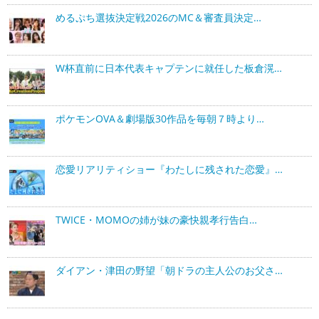
めるぷち選抜決定戦2026のMC＆審査員決定…
W杯直前に日本代表キャプテンに就任した板倉滉…
ポケモンOVA＆劇場版30作品を毎朝７時より…
恋愛リアリティショー『わたしに残された恋愛』…
TWICE・MOMOの姉が妹の豪快親孝行告白…
ダイアン・津田の野望「朝ドラの主人公のお父さ…