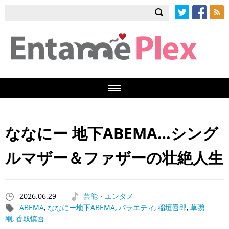
Twitter
Facebook
RSS
ななにー 地下ABEMA…シング
ルマザー＆ファザーの壮絶人生
2026.06.29
芸能・エンタメ
ABEMA
,
ななにー地下ABEMA
,
バラエティ
,
稲垣吾郎
,
草彅
剛
,
香取慎吾