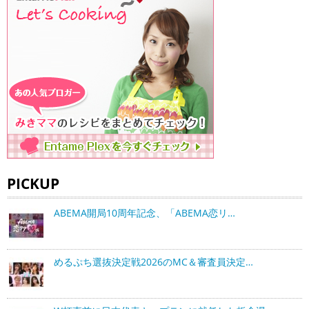
PICKUP
ABEMA開局10周年記念、「ABEMA恋リ…
めるぷち選抜決定戦2026のMC＆審査員決定…