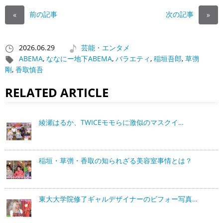
前の記事
次の記事
«
»
2026.06.29
芸能・エンタメ
ABEMA
,
ななにー地下ABEMA
,
バラエティ
,
稲垣吾郎
,
草彅
剛
,
香取慎吾
RELATED ARTICLE
綾瀬はるか、TWICEモモらに激似のマスクイ…
稲垣・草彅・香取の知られざる美容室事情とは？
東大大学院修了ギャルデザイナーのビフォー写真…