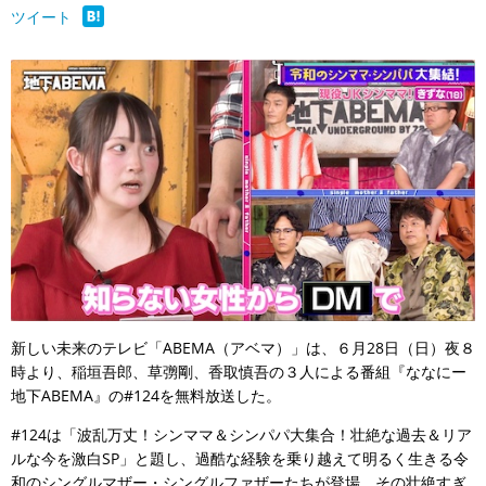
ツイート
新しい未来のテレビ「ABEMA（アベマ）」は、６月28日（日）夜８
時より、稲垣吾郎、草彅剛、香取慎吾の３人による番組『ななにー
地下ABEMA』の#124を無料放送した。
#124は「波乱万丈！シンママ＆シンパパ大集合！壮絶な過去＆リア
ルな今を激白SP」と題し、過酷な経験を乗り越えて明るく生きる令
和のシングルマザー・シングルファザーたちが登場。その壮絶すぎ