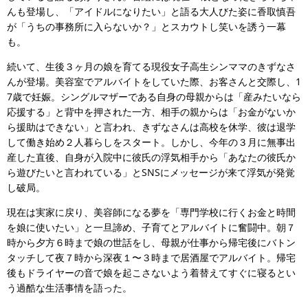
んも登場し、「アイドルになりたい」と語る大人びた姿に香取慎吾
が「うちの事務所に入らないか？」とスカウトし笑いを誘う一幕
も。
続いて、生後３ヶ月の娘を育てる現役女子高生シンママのきずなさ
んが登場。美容室でアルバイトをしていた際、お客さんと交際し、1
7歳で妊娠。シングルマザーである自身の母親からは「産みたいなら
応援する」と背中を押された一方、相手の親からは「お金がないか
ら援助はできない」と言われ、きずなさんは高校を休学、彼は退学
して働き始め２人暮らしをスタート。しかし、今年の３月に無事出
産した直後、自身が入院中に彼氏の浮気相手から「あなたの彼氏か
ら遊びたいと言われている」とSNSにメッセージが来て浮気が発覚
し破局。
現在は実家に戻り、美容師になる夢を「専門学校に行くお金と時間
を娘に使いたい」と一旦諦め、子育てとアルバイトに奮闘中。朝７
時から夕方６時まで娘の世話をし、母親が仕事から帰宅後にバトン
タッチして夜７時から深夜１〜３時まで居酒屋でアルバイト。帰宅
後もドライヤーの音で娘を起こさないよう着替えてすぐに寝るとい
う過酷な生活事情を語った。