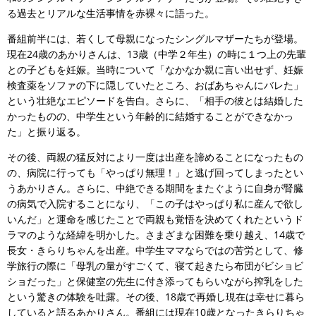
る過去とリアルな生活事情を赤裸々に語った。
番組前半には、若くして母親になったシングルマザーたちが登場。
現在24歳のあかりさんは、13歳（中学２年生）の時に１つ上の先輩
との子どもを妊娠。当時について「なかなか親に言い出せず、妊娠
検査薬をソファの下に隠していたところ、おばあちゃんにバレた」
という壮絶なエピソードを告白。さらに、「相手の彼とは結婚した
かったものの、中学生という年齢的に結婚することができなかっ
た」と振り返る。
その後、両親の猛反対により一度は出産を諦めることになったもの
の、病院に行っても「やっぱり無理！」と逃げ回ってしまったとい
うあかりさん。さらに、中絶できる期間をまたぐように自身が腎臓
の病気で入院することになり、「この子はやっぱり私に産んで欲し
いんだ」と運命を感じたことで両親も覚悟を決めてくれたというド
ラマのような経緯を明かした。さまざまな困難を乗り越え、14歳で
長女・きらりちゃんを出産。中学生ママならではの苦労として、修
学旅行の際に「母乳の量がすごくて、寝て起きたら布団がビショビ
ショだった」と保健室の先生に付き添ってもらいながら搾乳をした
という驚きの体験を吐露。その後、18歳で再婚し現在は幸せに暮ら
していると語るあかりさん。番組には現在10歳となったきらりちゃ