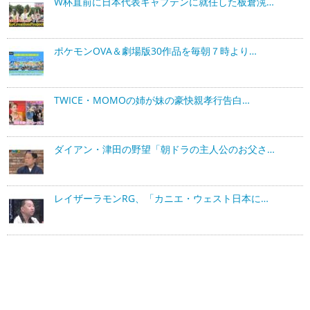
W杯直前に日本代表キャプテンに就任した板倉滉…
ポケモンOVA＆劇場版30作品を毎朝７時より…
TWICE・MOMOの姉が妹の豪快親孝行告白…
ダイアン・津田の野望「朝ドラの主人公のお父さ…
レイザーラモンRG、「カニエ・ウェスト日本に…