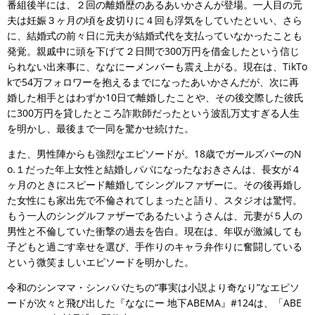
番組後半には、２回の離婚歴のあるあいかさんが登場。一人目の元
夫は妊娠３ヶ月の頃を皮切りに４回も浮気をしていたといい、さら
に、結婚式の前々日に元夫が結婚式代を支払っていなかったことも
発覚。親戚中に頭を下げて２日間で300万円を借金したという信じ
られない出来事に、ななにーメンバーも震え上がる。現在は、TikTo
kで54万フォロワーを抱えるまでになったあいかさんだが、次に再
婚した相手とはわずか10日で離婚したことや、その後交際した彼氏
に300万円を貸したところ詐欺師だったという波乱万丈すぎる人生
を明かし、最後まで一同を驚かせ続けた。
また、男性陣からも強烈なエピソードが。18歳でガールズバーのN
o.１だった年上女性と結婚しパパになったなおきさんは、長女が４
ヶ月のときにスピード離婚してシングルファザーに。その後再婚し
た女性にも家出先で不倫されてしまったと語り、スタジオは驚愕。
もう一人のシングルファザーであるたいようさんは、元妻が５人の
男性と不倫していた衝撃の過去を告白。現在は、年収が激減しても
子どもと過ごす幸せを選び、手作りのキャラ弁作りに奮闘している
という微笑ましいエピソードを明かした。
令和のシンママ・シンパパたちの“事実は小説より奇なり”なエピソ
ードが次々と飛び出した『ななにー 地下ABEMA』#124は、「ABE