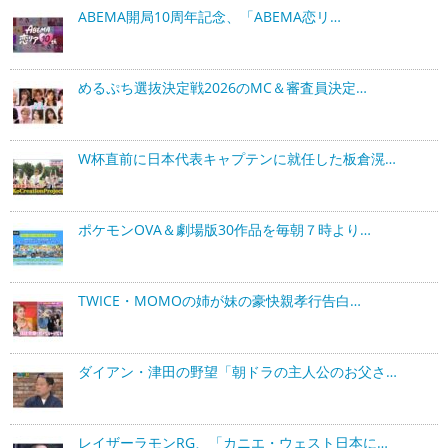
ABEMA開局10周年記念、「ABEMA恋リ…
めるぷち選抜決定戦2026のMC＆審査員決定…
W杯直前に日本代表キャプテンに就任した板倉滉…
ポケモンOVA＆劇場版30作品を毎朝７時より…
TWICE・MOMOの姉が妹の豪快親孝行告白…
ダイアン・津田の野望「朝ドラの主人公のお父さ…
レイザーラモンRG、「カニエ・ウェスト日本に…