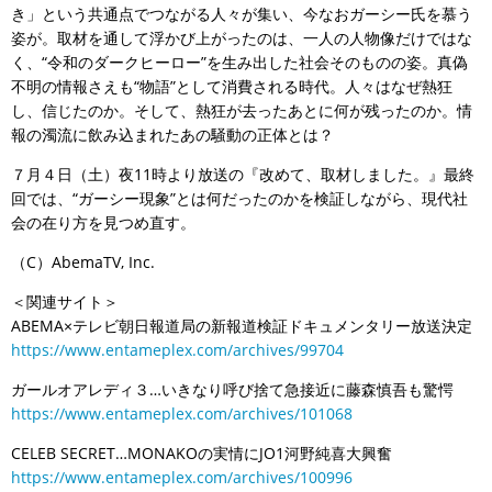
き」という共通点でつながる人々が集い、今なおガーシー氏を慕う
姿が。取材を通して浮かび上がったのは、一人の人物像だけではな
く、“令和のダークヒーロー”を生み出した社会そのものの姿。真偽
不明の情報さえも“物語”として消費される時代。人々はなぜ熱狂
し、信じたのか。そして、熱狂が去ったあとに何が残ったのか。情
報の濁流に飲み込まれたあの騒動の正体とは？
７月４日（土）夜11時より放送の『改めて、取材しました。』最終
回では、“ガーシー現象”とは何だったのかを検証しながら、現代社
会の在り方を見つめ直す。
（C）AbemaTV, Inc.
＜関連サイト＞
ABEMA×テレビ朝日報道局の新報道検証ドキュメンタリー放送決定
https://www.entameplex.com/archives/99704
ガールオアレディ３…いきなり呼び捨て急接近に藤森慎吾も驚愕
https://www.entameplex.com/archives/101068
CELEB SECRET…MONAKOの実情にJO1河野純喜大興奮
https://www.entameplex.com/archives/100996