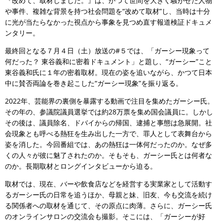
『改めて、取材しました。』は、かつて世間を大きく騒がせた人物
や事件、複雑な背景を持つ社会問題を“改めて取材”し、当時は十分
に光が当たらなかった視点から事象を見つめ直す報道検証ドキュメ
ンタリー。
最終回となる７月４日（土）放送の#５では、「ガーシー現象って
何だった？ 東谷義和に密着ドキュメント」と題し、“ガーシー”こと
東谷義和氏に１年の密着取材。現在の姿を追いながら、かつて日本
中に賛否両論を巻き起こした“ガーシー現象”を振り返る。
2022年、芸能界の裏側を暴露する動画で注目を集めたガーシー氏。
その年の、参議院議員選挙では約28万票を集め国会議員に。しかし
その後は、議員除名、ドバイからの帰国、逮捕と事態は急展開。社
会現象とも呼べる熱狂を生み出した一方で、罪人として表舞台から
姿を消した。今回番組では、あの熱狂は一体何だったのか。なぜ多
くの人々が彼に魅了されたのか。そもそも、ガーシー氏とは何者な
のか。長期取材とロングインタビューから迫る。
取材では、現在、バーや飲食店などを経営する実業家として活動す
るガーシー氏の日常を追うほか、母親と妹、旧友、今も交流を続け
る関係者への取材を通じて、その原点に肉薄。さらに、ガーシー氏
のオンラインサロンの交流会も撮影。そこには、「ガーシーが好