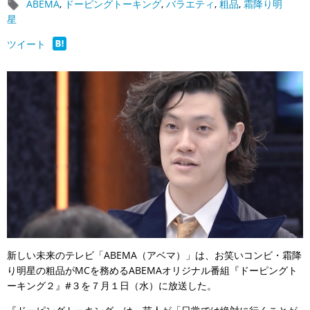
ABEMA
,
ドーピングトーキング
,
バラエティ
,
粗品
,
霜降り明
星
ツイート
新しい未来のテレビ「ABEMA（アベマ）」は、お笑いコンビ・霜降
り明星の粗品がMCを務めるABEMAオリジナル番組『ドーピングト
ーキング２』#３を７月１日（水）に放送した。