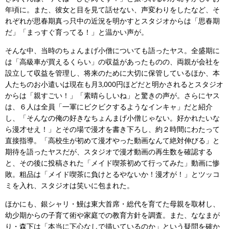
年頃に。また、彼女と目を見て話せない、声変わりをしたなど、そ
れぞれが思春期真っ只中の近況を明かすとスタジオからは「思春期
だ」「まっすぐ育ってる！」と温かい声が。
そんな中、当時のちょんまげ小僧についても語ったヤス。全盛期に
は「高級車が買えるくらい」の収益があったものの、両親が会社を
設立して収益を管理し、将来のために大切に保管しているほか、本
人たちのお小遣いは現在も月3,000円ほどだと明かされるとスタジオ
からは「親すごい！」「素晴らしいね」と驚きの声が。さらにヤス
は、６人は全員「一軍にビクビクするようなインキャ」だと紹介
し、「そんなの俺の好きなちょんまげ小僧じゃない。好かれたいな
ら漫才せえ！」とその場で漫才を書き下ろし、約２時間にわたって
直接指導。「高校生が初めて漫才やった動画なんて絶対伸びる」と
期待を語ったヤスだが、スタジオで漫才動画の再生数を確認する
と、その後に投稿された「メイド喫茶初めて行ってみた」動画に惨
敗。粗品は「メイド喫茶に負けとるやないか！漫才が！」とツッコ
ミを入れ、スタジオは笑いに包まれた。
ほかにも、銀シャリ・鰻は東大首席・総代を育てた母親を取材し、
幼少期からの子育て術や家庭での教育方針を調査。また、ななまが
り・森下は「本当に下心なしで描いているのか」という疑問を確か