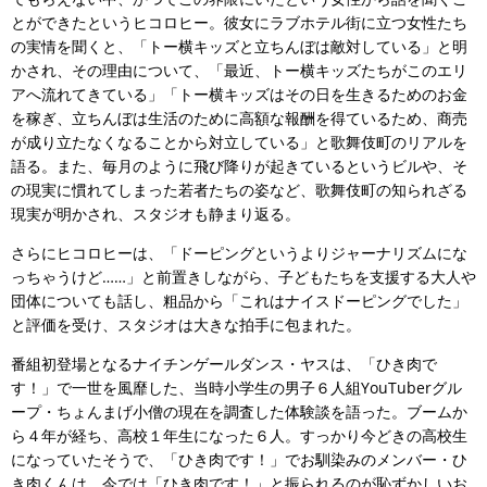
とができたというヒコロヒー。彼女にラブホテル街に立つ女性たち
の実情を聞くと、「トー横キッズと立ちんぼは敵対している」と明
かされ、その理由について、「最近、トー横キッズたちがこのエリ
アへ流れてきている」「トー横キッズはその日を生きるためのお金
を稼ぎ、立ちんぼは生活のために高額な報酬を得ているため、商売
が成り立たなくなることから対立している」と歌舞伎町のリアルを
語る。また、毎月のように飛び降りが起きているというビルや、そ
の現実に慣れてしまった若者たちの姿など、歌舞伎町の知られざる
現実が明かされ、スタジオも静まり返る。
さらにヒコロヒーは、「ドーピングというよりジャーナリズムにな
っちゃうけど……」と前置きしながら、子どもたちを支援する大人や
団体についても話し、粗品から「これはナイスドーピングでした」
と評価を受け、スタジオは大きな拍手に包まれた。
番組初登場となるナイチンゲールダンス・ヤスは、「ひき肉で
す！」で一世を風靡した、当時小学生の男子６人組YouTuberグル
ープ・ちょんまげ小僧の現在を調査した体験談を語った。ブームか
ら４年が経ち、高校１年生になった６人。すっかり今どきの高校生
になっていたそうで、「ひき肉です！」でお馴染みのメンバー・ひ
き肉くんは、今では「ひき肉です！」と振られるのが恥ずかしいお