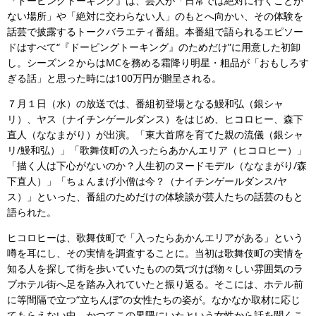
『ドーピングトーキング』は、芸人が「日常では絶対に行くことが
ない場所」や「絶対に交わらない人」のもとへ向かい、その体験を
話芸で披露するトークバラエティ番組。本番組で語られるエピソー
ドはすべて“『ドーピングトーキング』のためだけ”に用意した初卸
し。シーズン２からはMCを務める霜降り明星・粗品が「おもしろす
ぎる話」と思った時には100万円が贈呈される。
７月１日（水）の放送では、番組初登場となる鰻和弘（銀シャ
リ）、ヤス（ナイチンゲールダンス）をはじめ、ヒコロヒー、森下
直人（ななまがり）が出演。「東大首席を育てた親の流儀（銀シャ
リ/鰻和弘）」「歌舞伎町の入ったらあかんエリア（ヒコロヒー）」
「描く人は下心がないのか？人生初のヌードモデル（ななまがり/森
下直人）」「ちょんまげ小僧は今？（ナイチンゲールダンス/ヤ
ス）」といった、番組のためだけの体験談が芸人たちの話芸のもと
語られた。
ヒコロヒーは、歌舞伎町で「入ったらあかんエリアがある」という
噂を耳にし、その実情を調査することに。当初は歌舞伎町の実情を
知る人を探して街を歩いていたものの気づけば物々しい雰囲気のラ
ブホテル街へ足を踏み入れていたと振り返る。そこには、ホテル前
に等間隔で立つ“立ちんぼ”の女性たちの姿が。なかなか取材に応じ
てもらえない中、かつてこの界隈にいたという女性から話を聞くこ