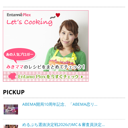
PICKUP
ABEMA開局10周年記念、「ABEMA恋リ…
めるぷち選抜決定戦2026のMC＆審査員決定…