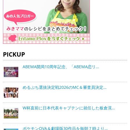
PICKUP
ABEMA開局10周年記念、「ABEMA恋リ…
めるぷち選抜決定戦2026のMC＆審査員決定…
W杯直前に日本代表キャプテンに就任した板倉滉…
ポケモンOVA＆劇場版30作品を毎朝７時より…