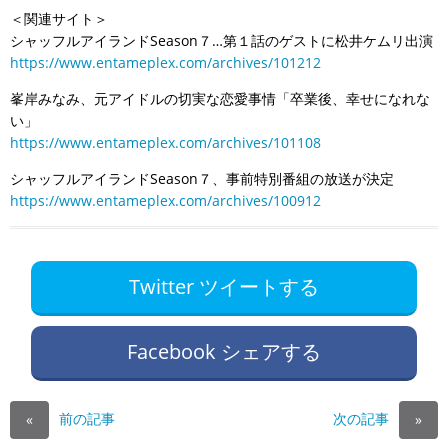
＜関連サイト＞
シャッフルアイランドSeason７…第１話のゲストに松井ケムリ出演
https://www.entameplex.com/archives/101212
峯岸みなみ、元アイドルの切実な恋愛事情「卒業後、幸せになれな
い」
https://www.entameplex.com/archives/101108
シャッフルアイランドSeason７、事前特別番組の放送が決定
https://www.entameplex.com/archives/100912
Twitter ツイートする
Facebook シェアする
前の記事
次の記事
«
»