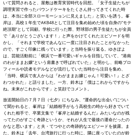
いて質問されると、屋敷は教育実習時代を回想。「女子生徒たちが
調理実習で作ったパウンドケーキをたくさん持ってきてくれた時
は、本当に全部スローモーションに見えました」と笑いを誘う。峯
岸は、高校１年生でAKB48として注目を集め始めた頃を自身の“モテ
絶頂期”として回顧。学校に行った際、野球部の男子生徒たちが全員
で「ありがとうございます！」と声をかけてくれたエピソードを明
かし、「それまで学校であんなに一度に注目されたことがなかった
ので、すごく印象に残っています」と当時を振り返る。ゆきぽよ
は、芸能活動前に「横浜で一番可愛いギャルを目指していて、“港南
のわがままお嬢”という肩書きで呼ばれていた」と明かし、前略プロ
フィールや読者モデルなどが流行していた当時から注目を集め、
「当時、横浜で友人からは『わがままお嬢じゃん！可愛い！』とざ
わつかれた」と語りました。一方、鈴木は「僕はこれからですから
ね。未来がこれからです」と笑顔でコメント。
放送開始日の７月７日（七夕）にちなみ、“運命的な出会い”につい
て聞かれると、峯岸は「結婚相手がもう高校生の時から好きでいて
くれた相手で、卒業文集で『峯岸と結婚するんだ』みたいなのが残
ってたのがすごく奇跡というか、それが人生で最後の運命だったの
かなと思います」と夫・てつやとの奇跡的なエピソードを披露。ま
た、鈴木は「去年、台湾旅行に行った時に、隣に座っていたのが鈴