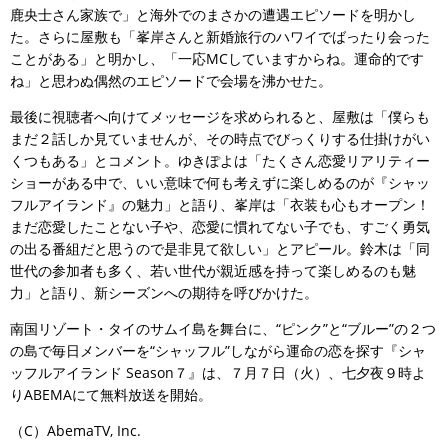
鹿央士さん家族で」と海外でのまさかの遭遇エピソードを明かし
た。さらに屋敷も「峯岸さんと新婚旅行のハワイでばったり会った
ことがある」と明かし、「一応MCしていますからね。運命的です
ね」と思わぬ偶然のエピソードで会場を沸かせた。
最後に視聴者へ向けてメッセージを求められると、屋敷は「僕らも
まだ２話しか見ていませんが、その時点でびっくりする仕掛けがい
くつもある」とコメント。ゆきぽよは「たくさん恋愛リアリティー
ショーがある中で、いい意味で何も考えずに楽しめるのが『シャッ
フルアイランド』の魅力」と語り、峯岸は「衣装も心もオープン！
まだ恋愛したことない子や、恋愛に慣れてない子でも、すごく勇気
の出る番組だと思うので是非見て欲しい」とアピール。鈴木は「同
世代の参加者も多く、若い世代が親近感を持って楽しめるのも魅
力」と語り、新シーズンへの期待を呼びかけた。
南国リゾート・タイのサムイ島を舞台に、“ピンク”と“ブルー”の２つ
の島で毎日メンバーを“シャッフル”しながら運命の恋を探す『シャ
ッフルアイランド Season７』は、７月７日（火）、七夕夜９時よ
りABEMAにて無料放送を開始。
（C）AbemaTV, Inc.