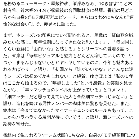
を務めるニューヨーク・屋敷裕政、峯岸みなみ、“ゆきぽよ”こと木
村有希、鈴木福の４名が収録後の合同取材会に登壇。番組の見どこ
ろから自身の“モテ絶頂期”エピソード、さらには七夕にちなんだ“運
命的な出会い”まで、赤裸々に語った。
まず、本シーズンの印象について聞かれると、屋敷は「紅白歌合戦
みたいな感じ。毎年恒例になってきたなと思います」、「毎回同じ
くらい新鮮に『面白いな』と感じる」とシリーズへの愛着を語っ
た。峯岸は「毎年ビジュアルも魅力もどんどん増していくので、い
つか止まるんじゃないかとヒヤヒヤしているのに、今年も魅力あふ
れる方ばかり」と語り、「初回から『誰がいいかな』とこんなに迷
うシーズンは初めてかもしれない」と絶賛。ゆきぽよは「私の１年
はここから始まるので、“年越しました”という感覚」と笑顔を見せ
ながら、「年々マッチョのレベルが上がっている」とコメント。
「細マッチョだと思って見ていた人も全然細マッチョじゃない」と
語り、進化を続ける男性メンバーの肉体美に驚きを見せた。また、
鈴木は「今までになかったマイナーチェンジのルールもあって、こ
こからハラハラする展開が待っていそう」と語り、新シーズンへの
期待を寄せた。
番組内で生まれる“ハーレム状態”にちなみ、自身の“モテ絶頂期”につ