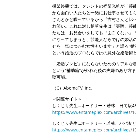
授業終盤では、タレントの福留光帆が「芸
から面白い人たちと一緒にお仕事させても
さんとかと喋っているから『吉村さんと比
れ笑い。これに対し植草先生は「実際、芸
たちは、お見合いをしても『面白くない』『
になってしまうと、芸能人ならではの婚活
せを一気につかむ女性もいます」と語る“婚
という婚活のプロならではの意外な婚活術
「婚活ゾンビ」にならないためのリアルな恋
という“補助輪”が外れた後の夫婦のあり方
聴可能。
（C）AbemaTV, Inc.
＜関連サイト＞
しくじり先生…オードリー・若林、日向坂4
https://www.entameplex.com/archives/1
しくじり先生…オードリー・若林、パパ友
https://www.entameplex.com/archives/1