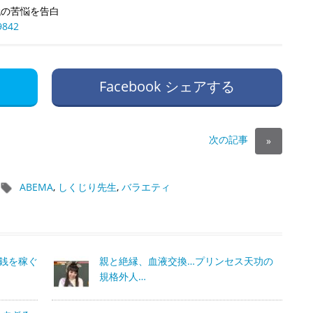
代の苦悩を告白
9842
Facebook シェアする
次の記事
»
ABEMA
,
しくじり先生
,
バラエティ
げ銭を稼ぐ
親と絶縁、血液交換…プリンセス天功の
規格外人…