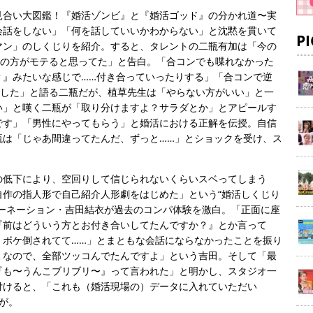
見合い大図鑑！『婚活ゾンビ』と『婚活ゴッド』の分かれ道〜実
会話をしない」「何を話していいかわからない」と沈黙を貫いて
P
マン」のしくじりを紹介。すると、タレントの二瓶有加は「今の
”の方がモテると思ってた」と告白。「合コンでも喋れなかった
？』みたいな感じで……付き合っていったりする」「合コンで逆
ました」と語る二瓶だが、植草先生は「やらない方がいい」と一
い」と嘆く二瓶が「取り分けますよ？サラダとか」とアピールす
です」「男性にやってもらう」と婚活における正解を伝授。自信
瓶は「じゃあ間違ってたんだ、ずっと……」とショックを受け、ス
の低下により、空回りして信じられないくらいスベってしまう
自作の指人形で自己紹介人形劇をはじめた」という“婚活しくじり
カーネーション・吉田結衣が過去のコンパ体験を激白。「正面に座
『前はどういう方とお付き合いしてたんですか？』とか言って
、ボケ倒されてて……」とまともな会話にならなかったことを振り
ミなので、全部ツッコんでたんですよ」という吉田。そして「最
『も〜うんこブリブリ〜』って言われた」と明かし、スタジオ一
付けると、「これも（婚活現場の）データに入れていただい
が。