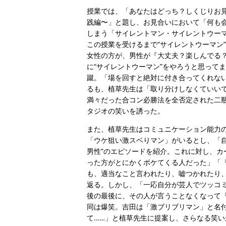
授業では、「あなたはどっち？しくじりお
践編〜」と題し、お見合いにおいて「何も
しまう「サイレントマン・サイレントウー
この授業を受けるまで“サイレントウーマン
女性の方が、男性が『大丈夫？楽しんでる
に“サイレントウーマン”をやろうと思って
蹴。「場を回すと絶対に付き合ってくれな
るも、植草先生は「取り分けしなくていい
満々だった合コン必勝法を全否定された二
タジオの笑いを誘った。
また、植草先生はコミュニケーション能力
「ウケ狙い激スベりマン」がいるとし、「
男性”のエピソードを紹介。これに対し、
った方がとにかくボケてくる人だった」「
も、適当なこと言われたり、嘘つかれたり
返る。しかし、「一応自分が芸人でツッコ
後の最後に、その人が言うことなくなって
同は爆笑。吉田は「激ブリブリマン」と名
て……」と植草先生に提案し、さらなる笑い