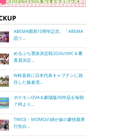
ICKUP
ABEMA開局10周年記念、「ABEMA
恋リ…
めるぷち選抜決定戦2026のMC＆審
査員決定…
W杯直前に日本代表キャプテンに就
任した板倉滉…
ポケモンOVA＆劇場版30作品を毎朝
７時より…
TWICE・MOMOの姉が妹の豪快親孝
行告白…