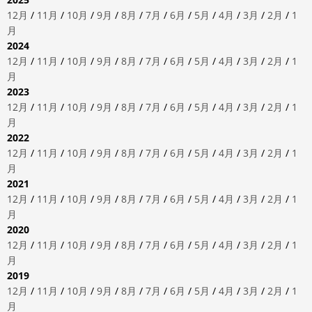
12月
/
11月
/
10月
/
9月
/
8月
/
7月
/
6月
/
5月
/
4月
/
3月
/
2月
/
1
月
2024
12月
/
11月
/
10月
/
9月
/
8月
/
7月
/
6月
/
5月
/
4月
/
3月
/
2月
/
1
月
2023
12月
/
11月
/
10月
/
9月
/
8月
/
7月
/
6月
/
5月
/
4月
/
3月
/
2月
/
1
月
2022
12月
/
11月
/
10月
/
9月
/
8月
/
7月
/
6月
/
5月
/
4月
/
3月
/
2月
/
1
月
2021
12月
/
11月
/
10月
/
9月
/
8月
/
7月
/
6月
/
5月
/
4月
/
3月
/
2月
/
1
月
2020
12月
/
11月
/
10月
/
9月
/
8月
/
7月
/
6月
/
5月
/
4月
/
3月
/
2月
/
1
月
2019
12月
/
11月
/
10月
/
9月
/
8月
/
7月
/
6月
/
5月
/
4月
/
3月
/
2月
/
1
月