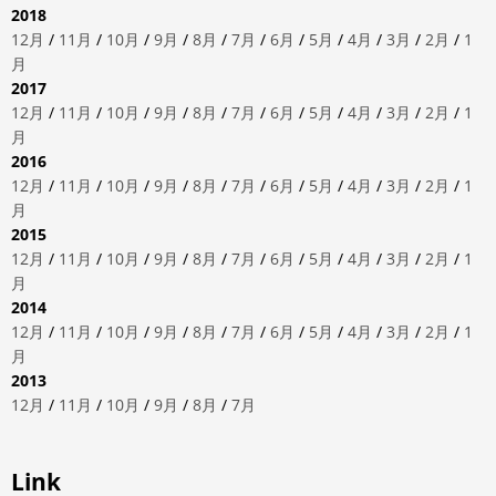
2018
12月
/
11月
/
10月
/
9月
/
8月
/
7月
/
6月
/
5月
/
4月
/
3月
/
2月
/
1
月
2017
12月
/
11月
/
10月
/
9月
/
8月
/
7月
/
6月
/
5月
/
4月
/
3月
/
2月
/
1
月
2016
12月
/
11月
/
10月
/
9月
/
8月
/
7月
/
6月
/
5月
/
4月
/
3月
/
2月
/
1
月
2015
12月
/
11月
/
10月
/
9月
/
8月
/
7月
/
6月
/
5月
/
4月
/
3月
/
2月
/
1
月
2014
12月
/
11月
/
10月
/
9月
/
8月
/
7月
/
6月
/
5月
/
4月
/
3月
/
2月
/
1
月
2013
12月
/
11月
/
10月
/
9月
/
8月
/
7月
Link