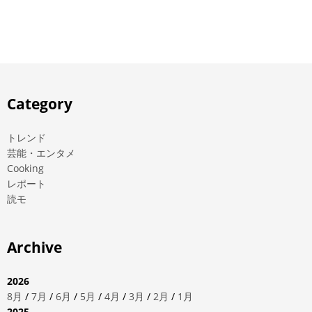
Category
トレンド
芸能・エンタメ
Cooking
レポート
読モ
Archive
2026
8月
/
7月
/
6月
/
5月
/
4月
/
3月
/
2月
/
1月
2025