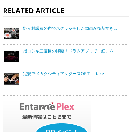
RELATED ARTICLE
野々村議員の声でスクラッチした動画が斬新すぎ…
指ヨシキ三度目の降臨！ドラムアプリで「紅」を…
定規でメカクシティアクターズOP曲「daze…