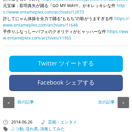
元宝塚：彩羽真矢が踊る「GO MY WAY!!」がキレッキレな件
http
s://www.entameplex.com/archives/12073
許してにゃん体操を全力で踊る“ももち”の歌がうますぎる件
https://
www.entameplex.com/archives/11648
手作りふなっしーパフェのクオリティがヒャッハーな件
https://ww
w.entameplex.com/archives/11955
Twitter ツイートする
Facebook シェアする
前の記事
次の記事
«
»
2014.06.26
芸能・エンタメ
ニコ動
,
流れ星
,
演奏してみた