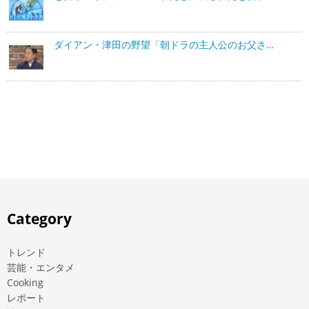
ダイアン・津田の野望「朝ドラの主人公のお父さ…
Category
トレンド
芸能・エンタメ
Cooking
レポート