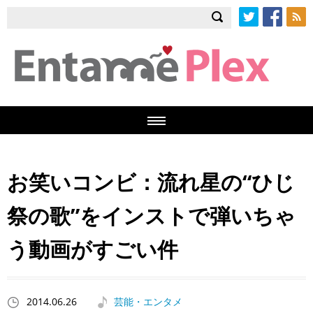
Twitter
Facebook
RSS
お笑いコンビ：流れ星の“ひじ
祭の歌”をインストで弾いちゃ
う動画がすごい件
2014.06.26
芸能・エンタメ