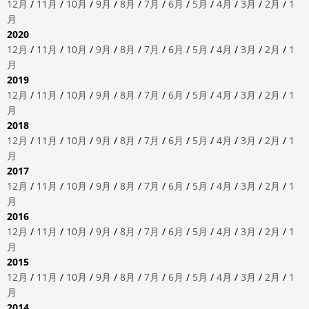
12月
/
11月
/
10月
/
9月
/
8月
/
7月
/
6月
/
5月
/
4月
/
3月
/
2月
/
1
月
2020
12月
/
11月
/
10月
/
9月
/
8月
/
7月
/
6月
/
5月
/
4月
/
3月
/
2月
/
1
月
2019
12月
/
11月
/
10月
/
9月
/
8月
/
7月
/
6月
/
5月
/
4月
/
3月
/
2月
/
1
月
2018
12月
/
11月
/
10月
/
9月
/
8月
/
7月
/
6月
/
5月
/
4月
/
3月
/
2月
/
1
月
2017
12月
/
11月
/
10月
/
9月
/
8月
/
7月
/
6月
/
5月
/
4月
/
3月
/
2月
/
1
月
2016
12月
/
11月
/
10月
/
9月
/
8月
/
7月
/
6月
/
5月
/
4月
/
3月
/
2月
/
1
月
2015
12月
/
11月
/
10月
/
9月
/
8月
/
7月
/
6月
/
5月
/
4月
/
3月
/
2月
/
1
月
2014