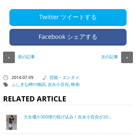
Twitter ツイートする
Facebook シェアする
前の記事
次の記事
«
»
2014.07.09
芸能・エンタメ
ふしぎな岬の物語
,
吉永小百合
,
映画
RELATED ARTICLE
大女優が300球の投げ込み！吉永小百合が20…