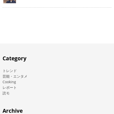
Category
トレンド
芸能・エンタメ
Cooking
レポート
読モ
Archive