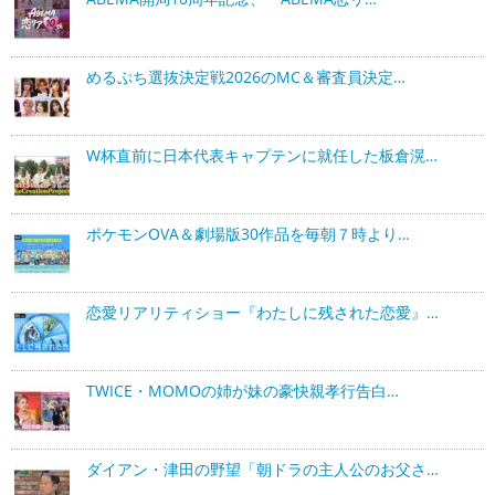
めるぷち選抜決定戦2026のMC＆審査員決定…
W杯直前に日本代表キャプテンに就任した板倉滉…
ポケモンOVA＆劇場版30作品を毎朝７時より…
恋愛リアリティショー『わたしに残された恋愛』…
TWICE・MOMOの姉が妹の豪快親孝行告白…
ダイアン・津田の野望「朝ドラの主人公のお父さ…