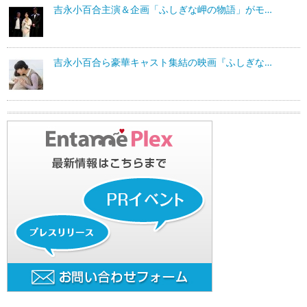
吉永小百合主演＆企画「ふしぎな岬の物語」がモ…
吉永小百合ら豪華キャスト集結の映画『ふしぎな…