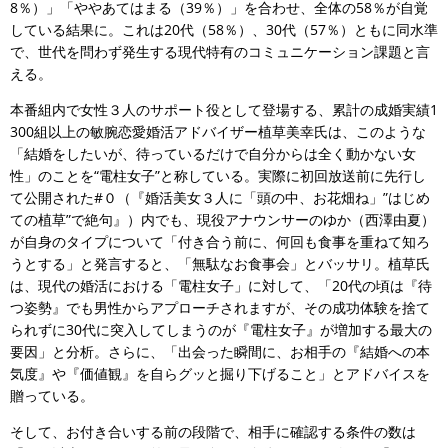
8％）」「ややあてはまる（39％）」を合わせ、全体の58％が自覚
している結果に。これは20代（58％）、30代（57％）ともに同水準
で、世代を問わず発生する現代特有のコミュニケーション課題と言
える。
本番組内で女性３人のサポート役として登場する、累計の成婚実績1
300組以上の敏腕恋愛婚活アドバイザー植草美幸氏は、このような
「結婚をしたいが、待っているだけで自分からは全く動かない女
性」のことを“電柱女子”と称している。実際に初回放送前に先行し
て公開された#０（『婚活美女３人に「頭の中、お花畑ね」”はじめ
ての植草”で絶句』）内でも、現役アナウンサーのゆか（西澤由夏）
が自身のタイプについて「付き合う前に、何回も食事を重ねて知ろ
うとする」と発言すると、「無駄なお食事会」とバッサリ。植草氏
は、現代の婚活における「電柱女子」に対して、「20代の頃は『待
つ姿勢』でも男性からアプローチされますが、その成功体験を捨て
られずに30代に突入してしまうのが『電柱女子』が増加する最大の
要因」と分析。さらに、「出会った瞬間に、お相手の『結婚への本
気度』や『価値観』を自らグッと掘り下げること」とアドバイスを
贈っている。
そして、お付き合いする前の段階で、相手に確認する条件の数は