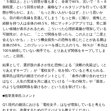
「５個以上」という回答が最も多く、全体で44％。次いで「５～６
個程度」という回答が続き、厳格なフィルタリングを行っている実
態が明らかに。また、「もっと良い人がいるはず」という思いか
ら、目の前の良縁を見逃してしまう「もっと病」に陥り、後悔した
経験を持つ人は全体の48.5％。特にマッチングアプリでは、常に新
しい候補が表示されるため、こういった心理的葛藤が増加している
可能性が。さらに、「ここで関係を切ったら、この人とは『二度と
会えないかも』」という機会損失への恐怖を感じたことがある層は
全体の58％。このプレッシャーを感じた人のうち、86％が「本当は
100％納得していない相手でも、とりあえず関係をキープしてしま
った」と回答。
結果として、選択肢の多さが生む恐怖による「決断の先延ばし（と
りあえずキープ）」が「電柱女子」化を招いていると考えられる。
植草氏は現代の婚活でのポイントとして、「条件の擦り合わせだけ
はなく、人生の荒波を共に越えていける『一生の味方』や『親友』
のような信頼関係を築けるか」という点を挙げている。
■植草美幸氏コメント
Q1.現代の婚活における「電柱女子」はなぜ増加していると考えら
れますか。改善するためのアドバイスも教えてください。