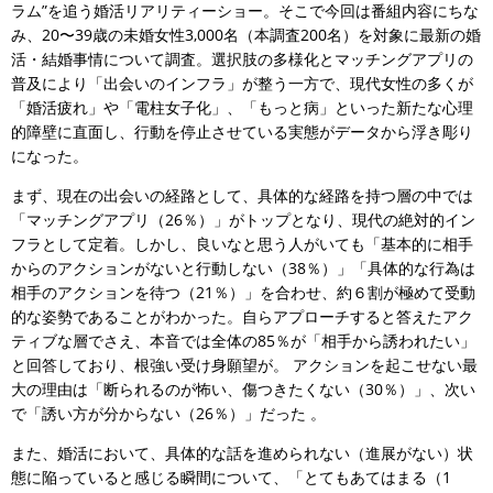
ラム”を追う婚活リアリティーショー。そこで今回は番組内容にちな
み、20〜39歳の未婚女性3,000名（本調査200名）を対象に最新の婚
活・結婚事情について調査。選択肢の多様化とマッチングアプリの
普及により「出会いのインフラ」が整う一方で、現代女性の多くが
「婚活疲れ」や「電柱女子化」、「もっと病」といった新たな心理
的障壁に直面し、行動を停止させている実態がデータから浮き彫り
になった。
まず、現在の出会いの経路として、具体的な経路を持つ層の中では
「マッチングアプリ（26％）」がトップとなり、現代の絶対的イン
フラとして定着。しかし、良いなと思う人がいても「基本的に相手
からのアクションがないと行動しない（38％）」「具体的な行為は
相手のアクションを待つ（21％）」を合わせ、約６割が極めて受動
的な姿勢であることがわかった。自らアプローチすると答えたアク
ティブな層でさえ、本音では全体の85％が「相手から誘われたい」
と回答しており、根強い受け身願望が。 アクションを起こせない最
大の理由は「断られるのが怖い、傷つきたくない（30％）」、次い
で「誘い方が分からない（26％）」だった 。
また、婚活において、具体的な話を進められない（進展がない）状
態に陥っていると感じる瞬間について、「とてもあてはまる（1