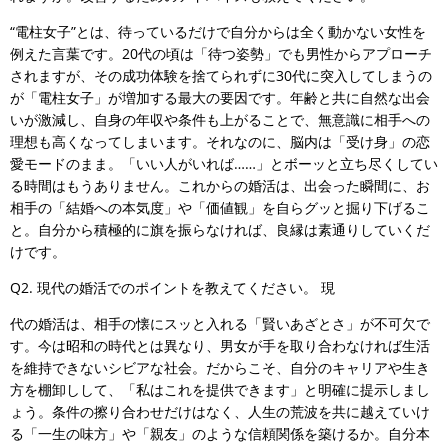
“電柱女子”とは、待っているだけで自分からは全く動かない女性を
例えた言葉です。20代の頃は「待つ姿勢」でも男性からアプローチ
されますが、その成功体験を捨てられずに30代に突入してしまうの
が「電柱女子」が増加する最大の要因です。年齢と共に自然な出会
いが激減し、自身の年収や条件も上がることで、無意識に相手への
理想も高くなってしまいます。それなのに、脳内は「受け身」の恋
愛モードのまま。「いい人がいれば……」とボーッと立ち尽くしてい
る時間はもうありません。これからの婚活は、出会った瞬間に、お
相手の「結婚への本気度」や「価値観」を自らグッと掘り下げるこ
と。自分から積極的に旗を振らなければ、良縁は素通りしていくだ
けです。
Q2. 現代の婚活でのポイントを教えてください。 現
代の婚活は、相手の懐にスッと入れる「賢いあざとさ」が不可欠で
す。今は昭和の時代とは異なり、男女が手を取り合わなければ生活
を維持できないシビアな社会。だからこそ、自分のキャリアや生き
方を棚卸しして、「私はこれを提供できます」と明確に提示しまし
ょう。条件の擦り合わせだけはなく、人生の荒波を共に越えていけ
る「一生の味方」や「親友」のような信頼関係を築けるか。自分本