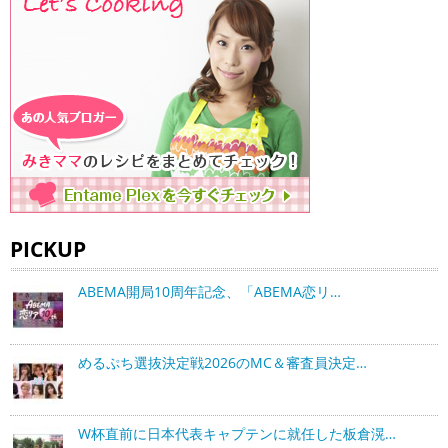
PICKUP
ABEMA開局10周年記念、「ABEMA恋リ…
めるぷち選抜決定戦2026のMC＆審査員決定…
W杯直前に日本代表キャプテンに就任した板倉滉…