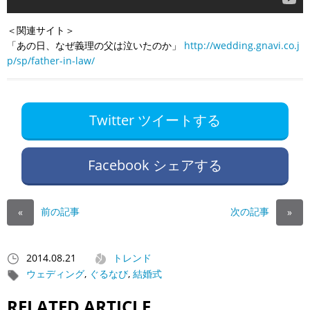
＜関連サイト＞
「あの日、なぜ義理の父は泣いたのか」
http://wedding.gnavi.co.j
p/sp/father-in-law/
Twitter ツイートする
Facebook シェアする
前の記事
次の記事
«
»
2014.08.21
トレンド
ウェディング
,
ぐるなび
,
結婚式
RELATED ARTICLE