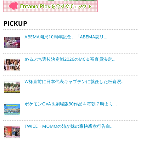
PICKUP
ABEMA開局10周年記念、「ABEMA恋リ…
めるぷち選抜決定戦2026のMC＆審査員決定…
W杯直前に日本代表キャプテンに就任した板倉滉…
ポケモンOVA＆劇場版30作品を毎朝７時より…
TWICE・MOMOの姉が妹の豪快親孝行告白…