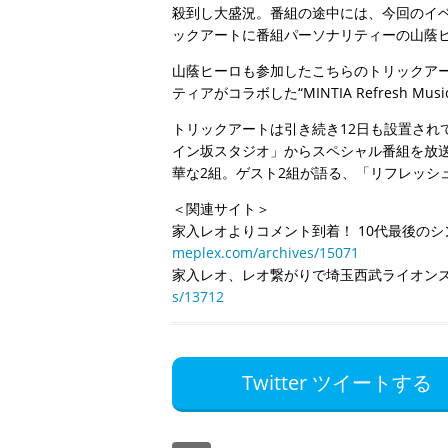
殺到し大盛況。番組の途中には、今回のイ
ックアートに番組パーソナリティーの山蔭
山蔭ヒーロも参加したこちらのトリックアー
ティアがコラボした“MINTIA Refresh
トリックアートは引き続き12日も設置されてお
イン坂スタジオ」からスペシャル番組を放送
華な2組。ゲスト2組が語る、「リフレッシ
＜関連サイト＞
家入レオよりコメント到着！ 10代最後の
meplex.com/archives/15071
家入レオ、レオ繋がりで埼玉西武ライオン
s/13712
Twitter ツイートする