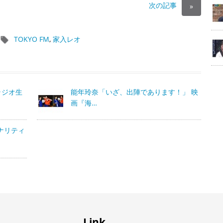
次の記事
»
TOKYO FM
,
家入レオ
ラジオ生
能年玲奈「いざ、出陣であります！」 映
画『海…
ナリティ
Link