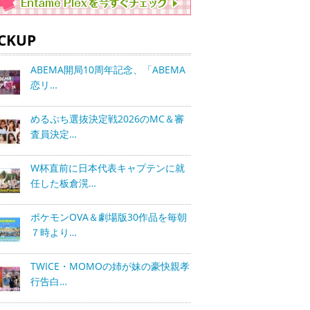
ICKUP
ABEMA開局10周年記念、「ABEMA
恋リ…
めるぷち選抜決定戦2026のMC＆審
査員決定…
W杯直前に日本代表キャプテンに就
任した板倉滉…
ポケモンOVA＆劇場版30作品を毎朝
７時より…
TWICE・MOMOの姉が妹の豪快親孝
行告白…