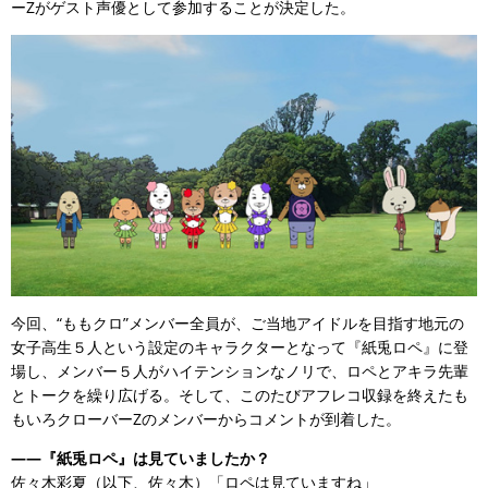
ーZがゲスト声優として参加することが決定した。
今回、“ももクロ”メンバー全員が、ご当地アイドルを目指す地元の
女子高生５人という設定のキャラクターとなって『紙兎ロペ』に登
場し、メンバー５人がハイテンションなノリで、ロペとアキラ先輩
とトークを繰り広げる。そして、このたびアフレコ収録を終えたも
もいろクローバーZのメンバーからコメントが到着した。
――『紙兎ロペ』は見ていましたか？
佐々木彩夏（以下、佐々木）「ロペは見ていますね」