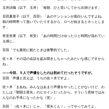
玉井詩織（以下、玉井）「毎朝、ひと笑いしてから出掛けます」
百田夏菜子（以下、百田）「あのテンションが面白いんですよね。
朝の時間帯って急いでいたりするから、ロペが始まるとホッとしま
す」
有安杏果（以下、有安）「あの時間だけゆったりと時間が流れてい
る感じ」
百田「でも最初に観たときは衝撃的でした」
佐々木「その辺の会話を盗み聞きしちゃったみたいな感じですから
ね」
――今回、５人で声優をしたのは初めてだったそうですが。
百田「声優と言えば、うちの佐々木ですよ」
佐々木「まあね。みんなはあまり声優をやったことがないけど、わ
たしは『聖闘士星矢』のヒロインだったから。そういう意味ではみ
んなのお手本になったかな（笑）」
百田「（佐々木に）じゃ、『星矢くん！』ってやってみてよ」