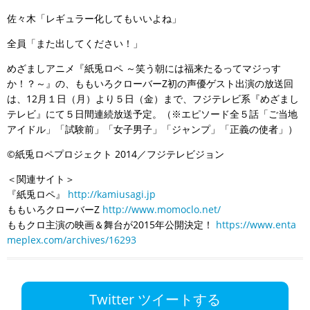
佐々木「レギュラー化してもいいよね」
全員「また出してください！」
めざましアニメ『紙兎ロペ ～笑う朝には福来たるってマジっす
か！？～』の、ももいろクローバーZ初の声優ゲスト出演の放送回
は、12月１日（月）より５日（金）まで、フジテレビ系『めざまし
テレビ』にて５日間連続放送予定。（※エピソード全５話「ご当地
アイドル」「試験前」「女子男子」「ジャンプ」「正義の使者」）
©紙兎ロペプロジェクト 2014／フジテレビジョン
＜関連サイト＞
『紙兎ロペ』
http://kamiusagi.jp
ももいろクローバーZ
http://www.momoclo.net/
ももクロ主演の映画＆舞台が2015年公開決定！
https://www.enta
meplex.com/archives/16293
Twitter ツイートする