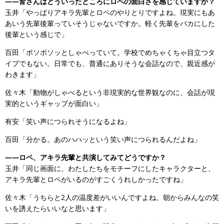
――皆さんはどういったところにロペの面白さを感じていますか？
玉井「やっぱりアキラ先輩とロペのやりとりですよね。現実にもあ
あいう先輩後輩っていそうじゃないですか。軽く先輩をバカにした
後輩という感じで」
百田「ボソボソッとしゃべっていて。学校でめちゃくちゃ目立つタ
イプでもない。日常でも、普通にありそうな会話なので、親近感が
わきます」
佐々木「動物がしゃべるという非現実的な世界観なのに、会話が現
実的というギャップが面白い」
有安「笑い声につられそうになるよね」
百田「分かる。あのハハッという笑い声につられるんだよね」
――ロペ、アキラ先輩と共演してみてどうですか？
玉井「同じ画面に、わたしたちをモチーフにしたキャラクターと、
アキラ先輩とロペがいるのがすごくうれしかったですね」
佐々木「うちらと2人の温度差がいいんですよね。朝からみんなの笑
いを誘えたらいいなと思います」