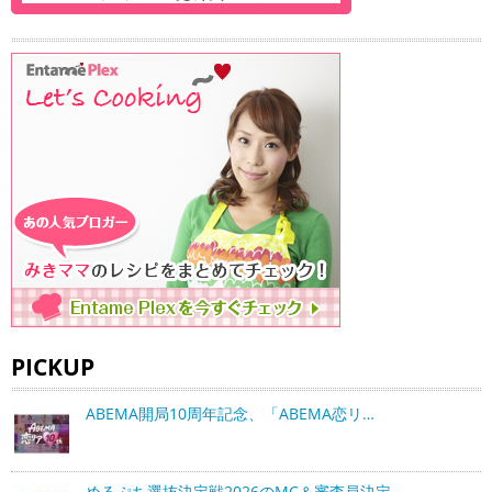
PICKUP
ABEMA開局10周年記念、「ABEMA恋リ…
めるぷち選抜決定戦2026のMC＆審査員決定…