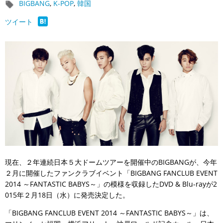
BIGBANG
,
K-POP
,
韓国
ツイート
現在、２年連続日本５大ドームツアーを開催中のBIGBANGが、今年
２月に開催したファンクラブイベント「BIGBANG FANCLUB EVENT
2014 ～FANTASTIC BABYS～」の模様を収録したDVD & Blu-rayが2
015年２月18日（水）に発売決定した。
「BIGBANG FANCLUB EVENT 2014 ～FANTASTIC BABYS～」は、