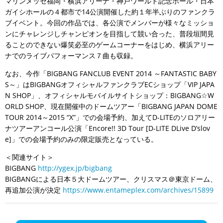
マリンメッセ福岡・横浜アリーナ・神戸ワールド記念ホール・日本
ガイシホールの４都市で14公演開催した約１年半ぶりのファンクラ
ブイベント。今回の作品では、各公演でメンバーが様々なミッショ
ンにチャレンジしチャンピオンを目指して競い合った、普段垣間見
ることのできない爆笑必至のゲームコーナーをはじめ、横浜アリー
ナでのライブパフォーマンス７曲も収録。
なお、今作「BIGBANG FANCLUB EVENT 2014 ～FANTASTIC BABY
S～」はBIGBANGオフィシャルファンクラブECショップ「VIP JAPA
N SHOP」、オフィシャルモバイルサイトショップ：BIGBANG☆W
ORLD SHOP、現在開催中のドームツアー「BIGBANG JAPAN DOME
TOUR 2014～2015 “X”」での会場予約、加えてD-LITEのソロアリー
ナツアーアンコール公演「Encore!! 3D Tour [D-LITE DLive D’slov
e]」での会場予約のみの限定販売となっている。
＜関連サイト＞
BIGBANG
http://ygex.jp/bigbang
BIGBANGによる日本５大ドームツアー、クリスマス＠東京ドーム、
再追加公演が決定
https://www.entameplex.com/archives/15899