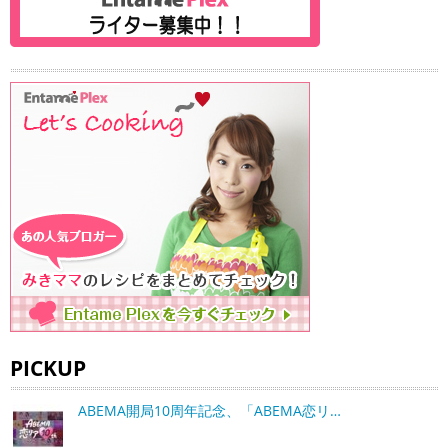
PICKUP
ABEMA開局10周年記念、「ABEMA恋リ…