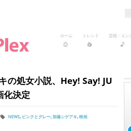
ホーム
トレンド
芸能・エン
処女小説、Hey! Say! JU
画化決定
NEWS
,
ピンクとグレー
,
加藤シゲアキ
,
映画