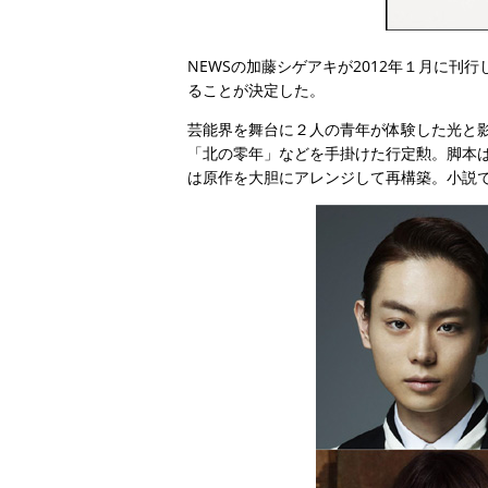
NEWSの加藤シゲアキが2012年１月に
ることが決定した。
芸能界を舞台に２人の青年が体験した光と影
「北の零年」などを手掛けた行定勲。脚本
は原作を大胆にアレンジして再構築。小説