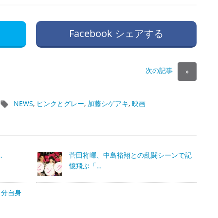
Facebook シェアする
次の記事
»
NEWS
,
ピンクとグレー
,
加藤シゲアキ
,
映画
…
菅田将暉、中島裕翔との乱闘シーンで記
憶飛ぶ「…
自分自身