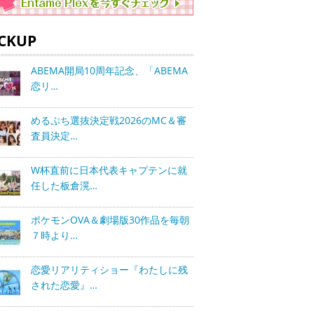
ICKUP
ABEMA開局10周年記念、「ABEMA
恋リ…
めるぷち選抜決定戦2026のMC＆審
査員決定…
W杯直前に日本代表キャプテンに就
任した板倉滉…
ポケモンOVA＆劇場版30作品を毎朝
７時より…
恋愛リアリティショー『わたしに残
された恋愛』…