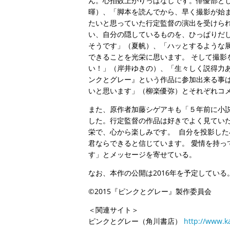
ん。心拍数上がりっぱなしです。俳優部
暉）、「脚本を読んでから、早く撮影が始ま
たいと思っていた行定監督の演出を受けられ
い、自分の隠しているものを、ひっぱりだ
そうです」（夏帆）、「ハッとするような展
できることを光栄に思います。 そして撮
い！」（岸井ゆきの）、「生々しく説得力あ
ンクとグレー』という作品に参加出来る事は
いと思います」（柳楽優弥）とそれぞれコ
また、原作者加藤シゲアキも「５年前に小説
した。行定監督の作品は好きでよく見ていた
栄で、心から楽しみです。 自分を投影した
君ならできると信じています。 愛情を持っ
す」とメッセージを寄せている。
なお、本作の公開は2016年を予定している
©2015『ピンクとグレー』製作委員会
＜関連サイト＞
ピンクとグレー（角川書店）
http://www.k