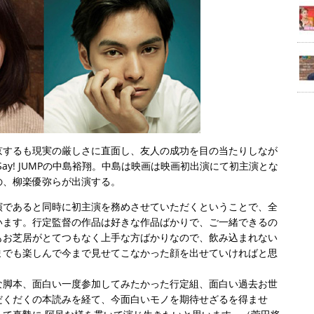
京するも現実の厳しさに直面し、友人の成功を目の当たりしなが
Say! JUMPの中島裕翔。中島は映画は映画初出演にて初主演とな
の、柳楽優弥らが出演する。
であると同時に初主演を務めさせていただくということで、全
います。行定監督の作品は好きな作品ばかりで、ご一緒できるの
もお芝居がとてつもなく上手な方ばかりなので、飲み込まれない
゙も楽しんで今まで見せてこなかった顔を出せていければと思
ゃな脚本、面白い一度参加してみたかった行定組、面白い過去お世
゙くだくの本読みを経て、今面白いモノを期待せざるを得ませ