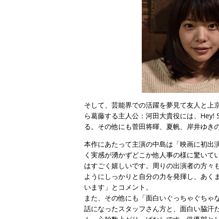
そして、芸能界での活躍を夢見て友人と上
ら葛藤する主人公：河田大貴役には、Hey! 
る。その他にも菅田将暉、夏帆、岸井ゆき
本作にあたって主演の中島は「映画に初出演
く実感が湧かずどこか他人事の様に驚いて
はすごく嬉しいです。周りの出演者の方々
ようにしっかりと自分の力を発揮し、あくまて
います」とコメント。
また、その他にも「面白いぐっちゃぐち
話になったスタッフさん方と、面白い脇汗た