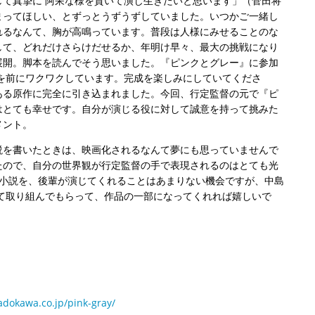
として真摯に 阿呆な様を貫いて演じ生きたいと思います」（菅田将
ってほしい、とずっとうずうずしていました。いつかご一緒し
るなんて、胸が高鳴っています。普段は人様にみせることのな
して、どれだけさらけだせるか、年明け早々、最大の挑戦になり
開。脚本を読んでそう思いました。『ピンクとグレー』に参加
影を前にワクワクしています。完成を楽しみにしていてくださ
る原作に完全に引き込まれました。今回、行定監督の元で『ピ
とても幸せです。自分が演じる役に対して誠意を持って挑みた
メント。
を書いたときは、映画化されるなんて夢にも思っていませんで
ので、自分の世界観が行定監督の手で表現されるのはとても光
小説を、後輩が演じてくれることはあまりない機会ですが、中島
て取り組んでもらって、作品の一部になってくれれば嬉しいで
。
adokawa.co.jp/pink-gray/