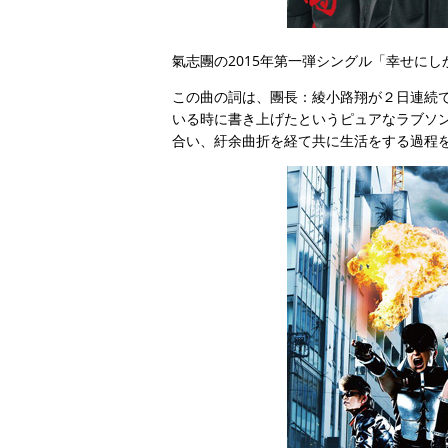
氣志團の2015年第一弾シングル「幸せに
この曲の詞は、團長：綾小路翔が２日連続
いる時に書き上げたというピュアなラブソ
合い、紆余曲折を経て共に生活をする過程