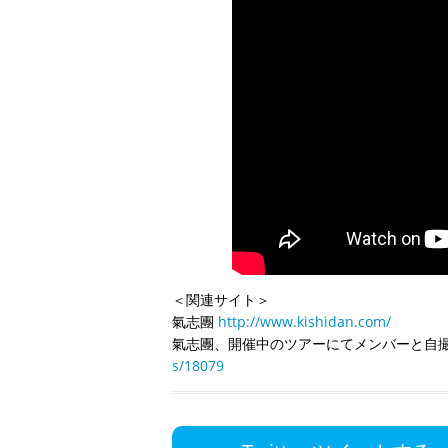
＜関連サイト＞
氣志團
http://www.kishidan.com/
氣志團、開催中のツアーにてメンバーと自
s/18079