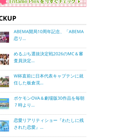
ICKUP
ABEMA開局10周年記念、「ABEMA
恋リ…
めるぷち選抜決定戦2026のMC＆審
査員決定…
W杯直前に日本代表キャプテンに就
任した板倉滉…
ポケモンOVA＆劇場版30作品を毎朝
７時より…
恋愛リアリティショー『わたしに残
された恋愛』…