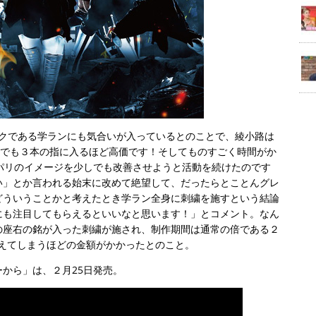
ークである学ランにも気合いが入っているとのことで、綾小路は
中でも３本の指に入るほど高価です！そしてものすごく時間がか
パリのイメージを少しでも改善させようと活動を続けたのです
い」とか言われる始末に改めて絶望して、だったらとことんグレ
どういうことかと考えたとき学ラン全身に刺繍を施すという結論
にも注目してもらえるといいなと思います！」とコメント。なん
の座右の銘が入った刺繍が施され、制作期間は通常の倍である２
買えてしまうほどの金額がかかったとのこと。
から」は、２月25日発売。