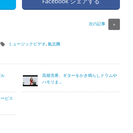
Facebook シェアする
次の記事
»
ミュージックビデオ
,
氣志團
グル
高畑充希、ギターをかき鳴らしドラムや
ハモリま…
サービス