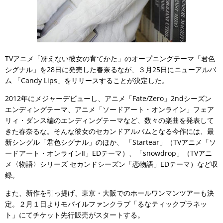
TVアニメ「冴えない彼女の育てかた」のオープニングテーマ「君色
シグナル」を28日に発売した春奈るなが、３月25日にニューアルバ
ム 「Candy Lips」をリリースすることが決定した。
2012年にメジャーデビューし、アニメ「Fate/Zero」2ndシーズン
エンディングテーマ、アニメ「ソードアート・オンライン」フェア
リィ・ダンス編のエンディングテーマなど、数々の楽曲を発表して
きた春奈るな。そんな彼女のセカンドアルバムとなる今作には、最
新シングル「君色シグナル」のほか、 「Startear」（TVアニメ「ソ
ードアート・オンラインⅡ」EDテーマ）、「snowdrop」（TVアニ
メ〈物語〉シリーズ セカンドシーズン「恋物語」EDテーマ）など収
録。
また、新作を引っ提げ、東京・大阪でのホールワンマンツアーも決
定。２月１日よりモバイルファンクラブ「るなティックプラネッ
ト」にてチケット先行販売がスタートする。