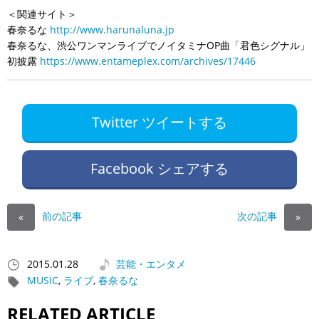
＜関連サイト＞
春奈るな
http://www.harunaluna.jp
春奈るな、渋公ワンマンライブでノイタミナOP曲「君色シグナル」
初披露
https://www.entameplex.com/archives/17446
Twitter ツイートする
Facebook シェアする
前の記事
次の記事
«
»
2015.01.28
芸能・エンタメ
MUSIC
,
ライブ
,
春奈るな
RELATED ARTICLE