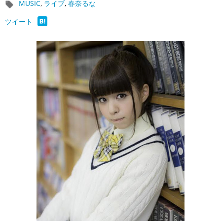
MUSIC
,
ライブ
,
春奈るな
ツイート