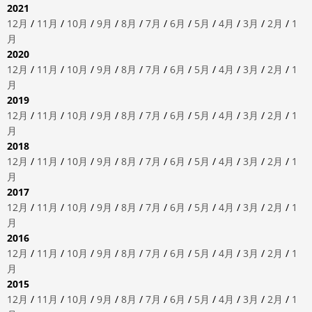
2021
12月
/
11月
/
10月
/
9月
/
8月
/
7月
/
6月
/
5月
/
4月
/
3月
/
2月
/
1
月
2020
12月
/
11月
/
10月
/
9月
/
8月
/
7月
/
6月
/
5月
/
4月
/
3月
/
2月
/
1
月
2019
12月
/
11月
/
10月
/
9月
/
8月
/
7月
/
6月
/
5月
/
4月
/
3月
/
2月
/
1
月
2018
12月
/
11月
/
10月
/
9月
/
8月
/
7月
/
6月
/
5月
/
4月
/
3月
/
2月
/
1
月
2017
12月
/
11月
/
10月
/
9月
/
8月
/
7月
/
6月
/
5月
/
4月
/
3月
/
2月
/
1
月
2016
12月
/
11月
/
10月
/
9月
/
8月
/
7月
/
6月
/
5月
/
4月
/
3月
/
2月
/
1
月
2015
12月
/
11月
/
10月
/
9月
/
8月
/
7月
/
6月
/
5月
/
4月
/
3月
/
2月
/
1