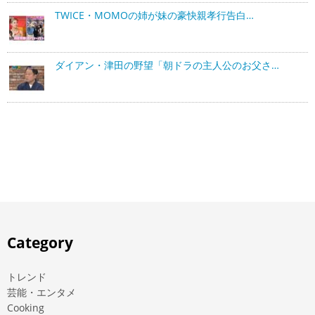
TWICE・MOMOの姉が妹の豪快親孝行告白…
ダイアン・津田の野望「朝ドラの主人公のお父さ…
Category
トレンド
芸能・エンタメ
Cooking