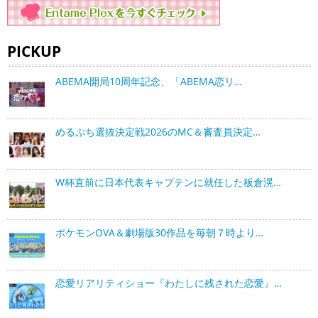
PICKUP
ABEMA開局10周年記念、「ABEMA恋リ…
めるぷち選抜決定戦2026のMC＆審査員決定…
W杯直前に日本代表キャプテンに就任した板倉滉…
ポケモンOVA＆劇場版30作品を毎朝７時より…
恋愛リアリティショー『わたしに残された恋愛』…