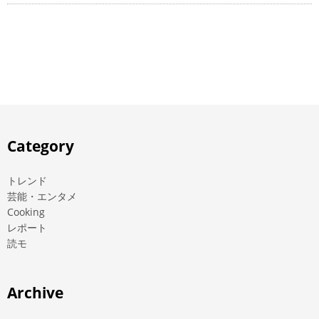
Category
トレンド
芸能・エンタメ
Cooking
レポート
読モ
Archive