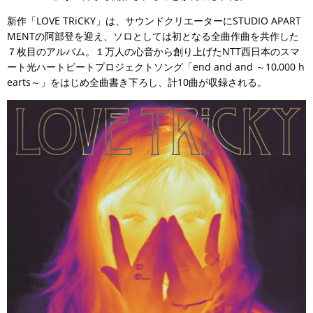
新作「LOVE TRiCKY」は、サウンドクリエーターにSTUDIO APART
MENTの阿部登を迎え、ソロとしては初となる全曲作曲を共作した
７枚目のアルバム。１万人の心音から創り上げたNTT西日本のスマ
ート光ハートビートプロジェクトソング「end and and ～10,000 h
earts～」をはじめ全曲書き下ろし、計10曲が収録される。