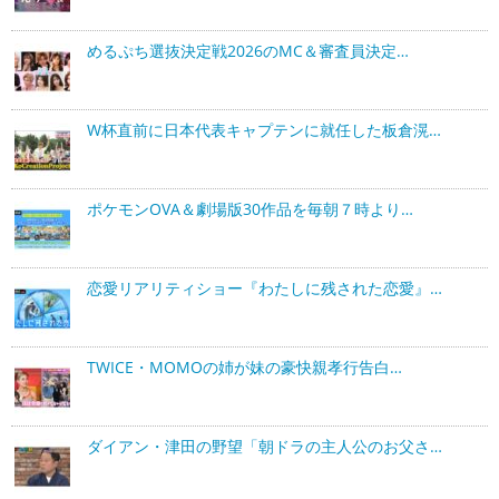
めるぷち選抜決定戦2026のMC＆審査員決定…
W杯直前に日本代表キャプテンに就任した板倉滉…
ポケモンOVA＆劇場版30作品を毎朝７時より…
恋愛リアリティショー『わたしに残された恋愛』…
TWICE・MOMOの姉が妹の豪快親孝行告白…
ダイアン・津田の野望「朝ドラの主人公のお父さ…