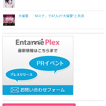
大塚愛、「Mステ」で47人の“大塚愛”と共演