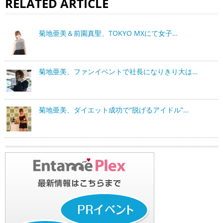
RELATED ARTICLE
菊地亜美＆前園真聖、TOKYO MXにて女子…
菊地亜美、ファンイベントで社長になりきり大は…
菊地亜美、ダイエット成功で“脱げるアイドル”…