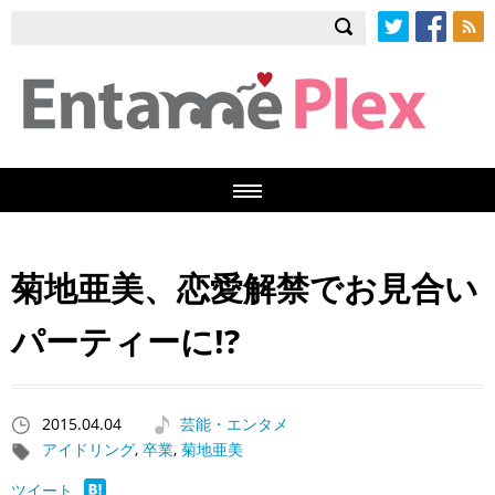
Twitter
Facebook
RSS
菊地亜美、恋愛解禁でお見合い
パーティーに!?
2015.04.04
芸能・エンタメ
アイドリング
,
卒業
,
菊地亜美
ツイート