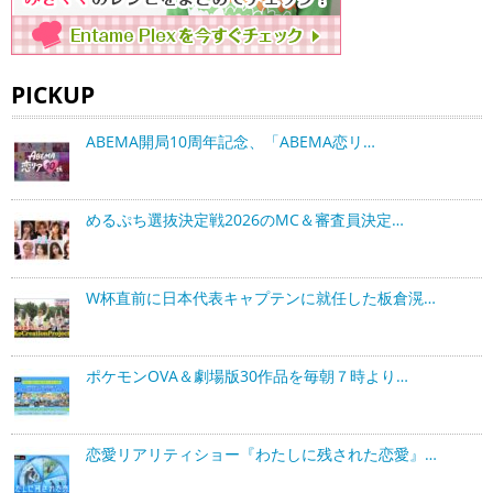
PICKUP
ABEMA開局10周年記念、「ABEMA恋リ…
めるぷち選抜決定戦2026のMC＆審査員決定…
W杯直前に日本代表キャプテンに就任した板倉滉…
ポケモンOVA＆劇場版30作品を毎朝７時より…
恋愛リアリティショー『わたしに残された恋愛』…