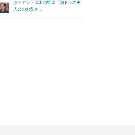
ダイアン・津田の野望「朝ドラの主
人公のお父さ…