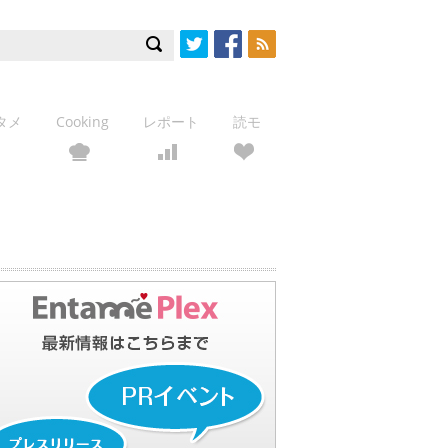
Twitter
Facebook
RSS
タメ
Cooking
レポート
読モ