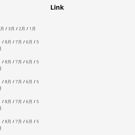
Link
4月
/
3月
/
2月
/
1月
月
/
8月
/
7月
/
6月
/
5
月
月
/
8月
/
7月
/
6月
/
5
月
月
/
8月
/
7月
/
6月
/
5
月
月
/
8月
/
7月
/
6月
/
5
月
月
/
8月
/
7月
/
6月
/
5
月